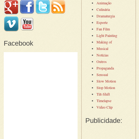
Animação
Culinária
Dramaturgia
Esporte
Fan Film
Light Painting
Facebook
Making of
Musical
Notícias
Outros
Propaganda
Sensual
Slow Motion
Stop Motion
Tilt-Shift
Timelapse
Vídeo Clip
Publicidade: