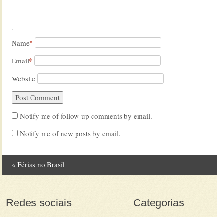
*
Name
*
Email
Website
Notify me of follow-up comments by email.
Notify me of new posts by email.
«
Férias no Brasil
Post navigation
Redes sociais
Categorias