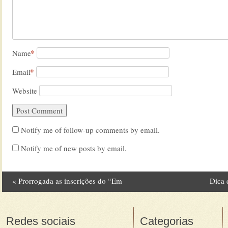
*
Name
*
Email
Website
Notify me of follow-up comments by email.
Notify me of new posts by email.
«
Prorrogada as inscrições do “Em
Dica
Post navigation
briga de marido e mulher se mete a
colher”
Redes sociais
Categorias