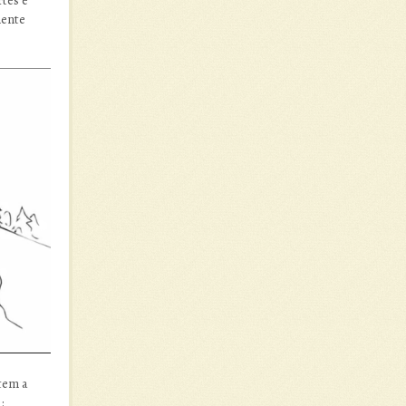
mente
tem a
: