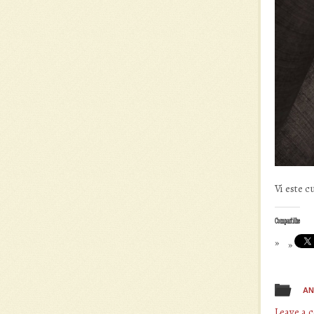
Vi este c
Compartilhe
AN
Leave a