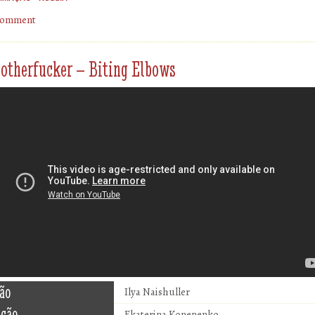
 comment
otherfucker – Biting Elbows
ão
Ilya Naishuller
ução
Ekaterina Konenenko