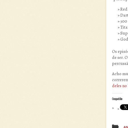
Red
Dart
300 
Tita
Supe
Godz
Os episó
de ser. O
percussã
Acho mui
correrem
deles no
Compartilhe
AN