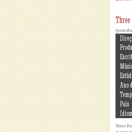
Three
[youtub
Direç
Prod
Escri
Músi
Estúd
Ano 
Temp
País
Idio
Three Ru
mostra tr