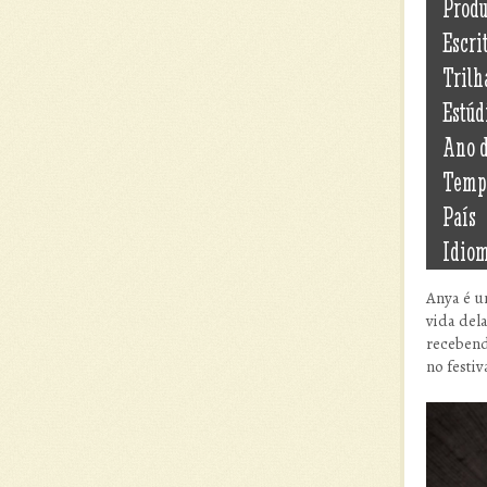
Prod
Escri
Trilh
Estúd
Ano 
Temp
País
Idio
Anya é u
vida del
recebend
no festiv