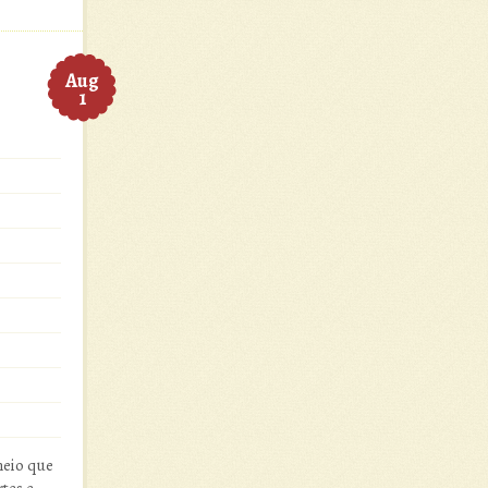
Aug
1
meio que
tes e