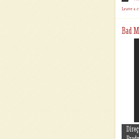
Leave a
Bad M
Direç
Prod