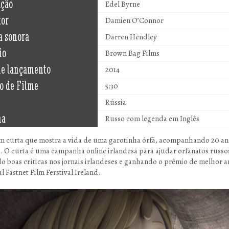
ução
Edel Byrne
tor
Damien O’Connor
a sonora
Darren Hendley
io
Brown Bag Films
de lançamento
2014
o de Filme
5:30
Rússia
ma
Russo com legenda em Inglês
m curta que mostra a vida de uma garotinha órfã, acompanhando 20 an
a. O curta é uma campanha online irlandesa para ajudar orfanatos russo
o boas críticas nos jornais irlandeses e ganhando o prêmio de melhor 
al Fastnet Film Ferstival Ireland.