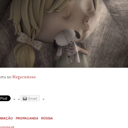
urta no
Megacurioso
.
Email
IMAÇÃO
PROPAGANDA
RÚSSIA
 comment