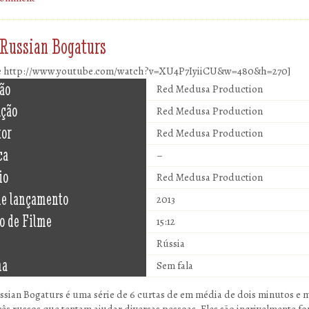
 Russian Bogaturs
e http://www.youtube.com/watch?v=XU4P7IyiiCU&w=480&h=270]
ão
Red Medusa Production
ução
Red Medusa Production
tor
Red Medusa Production
ca
–
io
Red Medusa Production
de lançamento
2013
o de Filme
15:12
Rússia
ma
Sem fala
ssian Bogaturs é uma série de 6 curtas de em média de dois minutos e 
ês russos que tentam ajudar diversas pessoas. Eles são incrivelmente for