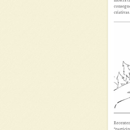
consegue
criativas
Recentem
“partici