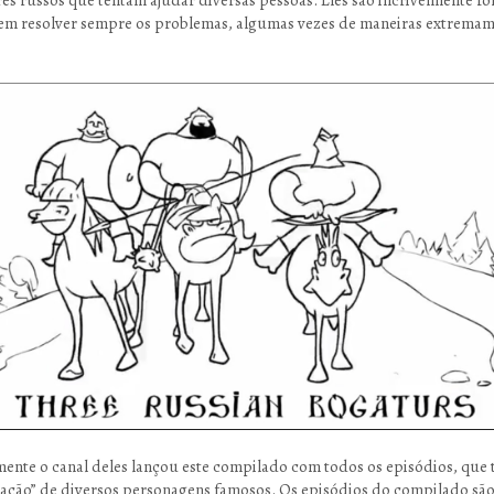
m resolver sempre os problemas, algumas vezes de maneiras extrema
.
ente o canal deles lançou este compilado com todos os episódios, que 
pação” de diversos personagens famosos. Os episódios do compilado são