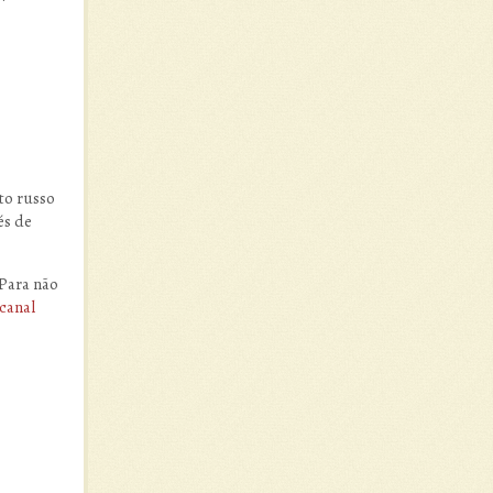
to russo
és de
 Para não
 canal