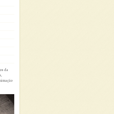
os da
s,
animação