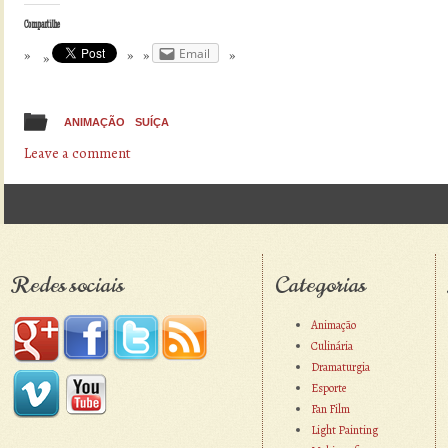
Compartilhe
Email
ANIMAÇÃO
SUÍÇA
Leave a comment
Post navigation
Redes sociais
Categorias
Animação
Culinária
Dramaturgia
Esporte
Fan Film
Light Painting