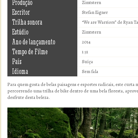
Produção
Zimtstern
Escritor
Stefan Eigner
Trilha sonora
“We are Warriors” de Ryan T
Estúdio
Zimtstern
Ano de lançamento
2014
Tempo de Filme
1:31
País
Suíça
Idioma
Sem fala
Para quem gosta de belas paisagens e esportes radicais, este curta 
percorrendo uma trilha de bike dentro de uma bela floresta, aprove
desfrute desta beleza.