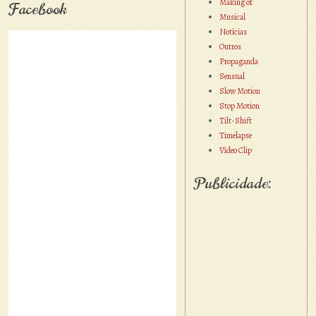
Making of
Facebook
Musical
Notícias
Outros
Propaganda
Sensual
Slow Motion
Stop Motion
Tilt-Shift
Timelapse
Vídeo Clip
Publicidade: