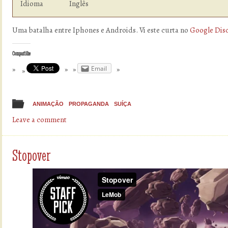
Idioma  	        Inglês
Uma batalha entre Iphones e Androids. Vi este curta no
Google Dis
Compartilhe
Email
ANIMAÇÃO
PROPAGANDA
SUÍÇA
Leave a comment
Stopover