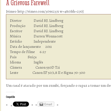
A Grievous Farewell
[vimeo http://vimeo.com/30962371 w=480&h=270]
Diretor         	David HJ. Lindberg

Produção        	David HJ. Lindberg

Escritor        	David HJ. Lindberg

Música          	Darren Wonnacott

Estúdio  	        Independente

Data de lançamento      2011

Tempo de Filme    	6:27

País            	Suíça

Idioma  	        Inglês

Câmera                  Canon 550D T2i

Lente                   Canon EF 50/1,8 II e Sigma 70-300
Um casal é atacado por um zumbi, forçando o rapaz a tomar um dec
Compartilhe
Email