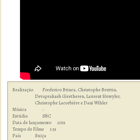
Realização         	Frederico Brinca, Christophe Bruttin, 

                        Devaprakash Giretheren, Laurent Huwyler, 

                        Christophe Lacorbière e Dani Wihler

Música          	-

Estúdio  	        SBC

Data de lançamento      2011

Tempo de Filme    	1:51

País            	Suíça
