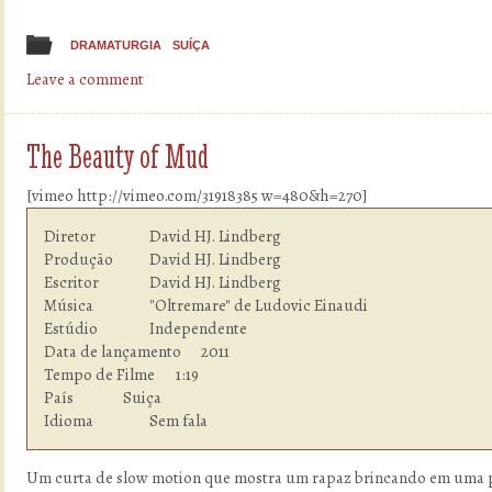
DRAMATURGIA
SUÍÇA
Leave a comment
The Beauty of Mud
[vimeo http://vimeo.com/31918385 w=480&h=270]
Diretor         	David HJ. Lindberg

Produção        	David HJ. Lindberg

Escritor        	David HJ. Lindberg

Música          	"Oltremare" de Ludovic Einaudi

Estúdio  	        Independente

Data de lançamento      2011

Tempo de Filme    	1:19

País            	Suiça

Idioma  	        Sem fala
Um curta de slow motion que mostra um rapaz brincando em uma po