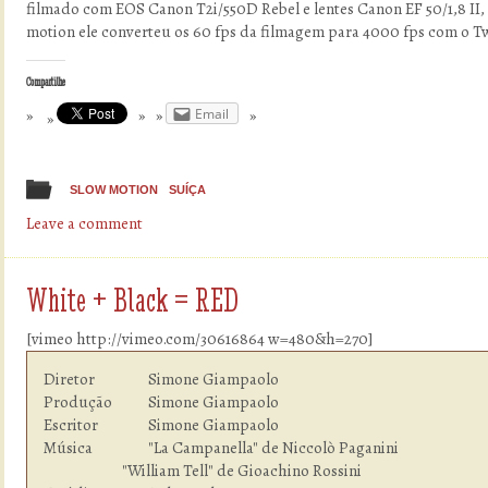
filmado com EOS Canon T2i/550D Rebel e lentes Canon EF 50/1,8 II, 
motion ele converteu os 60 fps da filmagem para 4000 fps com o Tw
Compartilhe
Email
SLOW MOTION
SUÍÇA
Leave a comment
White + Black = RED
[vimeo http://vimeo.com/30616864 w=480&h=270]
Diretor         	Simone Giampaolo

Produção        	Simone Giampaolo

Escritor        	Simone Giampaolo

Música          	"La Campanella" de Niccolò Paganini

                        "William Tell" de Gioachino Rossini
