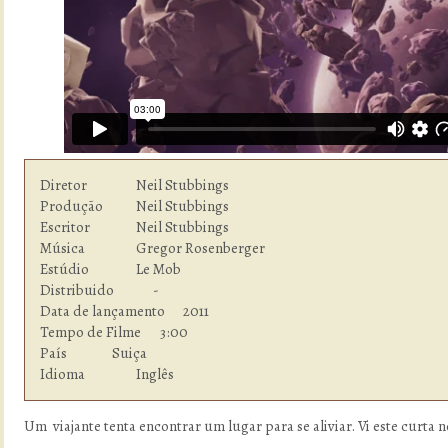
Diretor         	Neil Stubbings

Produção        	Neil Stubbings

Escritor        	Neil Stubbings

Música          	Gregor Rosenberger

Estúdio  	        Le Mob

Distribuido             -

Data de lançamento      2011

Tempo de Filme    	3:00

País            	Suiça

Idioma  	        Inglês
Um viajante tenta encontrar um lugar para se aliviar. Vi este curta 