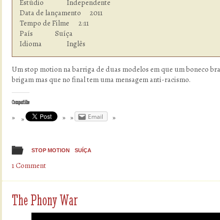
Estúdio  	        Independente

Data de lançamento      2011

Tempo de Filme    	2:11

País            	Suíça

Idioma  	        Inglês
Um stop motion na barriga de duas modelos em que um boneco bra
brigam mas que no final tem uma mensagem anti-racismo.
Compartilhe
Email
STOP MOTION
SUÍÇA
1 Comment
The Phony War