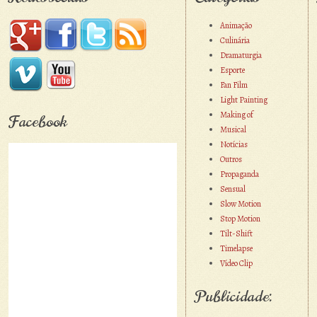
Animação
Culinária
Dramaturgia
Esporte
Fan Film
Light Painting
Making of
Facebook
Musical
Notícias
Outros
Propaganda
Sensual
Slow Motion
Stop Motion
Tilt-Shift
Timelapse
Vídeo Clip
Publicidade: