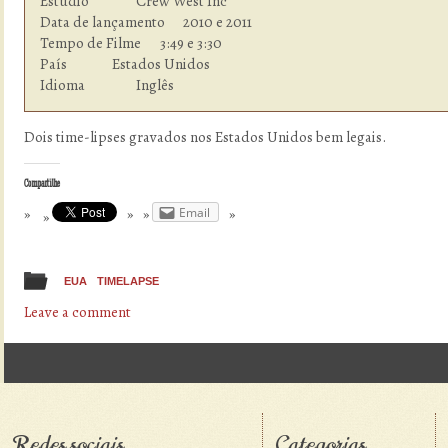
Estúdio  	        Crew West Inc

Data de lançamento      2010 e 2011

Tempo de Filme    	3:49 e 3:30

País            	Estados Unidos

Idioma  	        Inglês
Dois time-lipses gravados nos Estados Unidos bem legais.
Compartilhe
Email
EUA
TIMELAPSE
Leave a comment
Post navigation
Redes sociais
Categorias