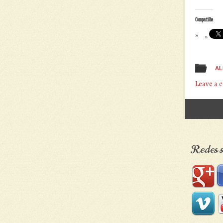
Compartilhe
AL
Leave a
Post n
Redes s