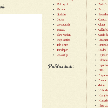
Making of
Bielorús
ok
Musical
Brasil
Notícias
Bruxela
Outros
Canadá
Propaganda
China
Sensual
Colômbi
Slow Motion
Coreia d
Stop Motion
Dinamar
Tilt-Shift
Emirado
Timelapse
Unidos
Vídeo Clip
Equador
Eslovéni
Publicidade:
Espanha
EUA
Filipinas
França
Grécia
Holanda
Hong K
Hungria
Ilhas Ca