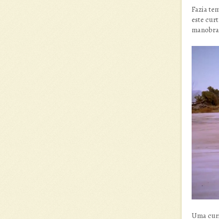
Fazia te
este curt
manobra
Uma curi