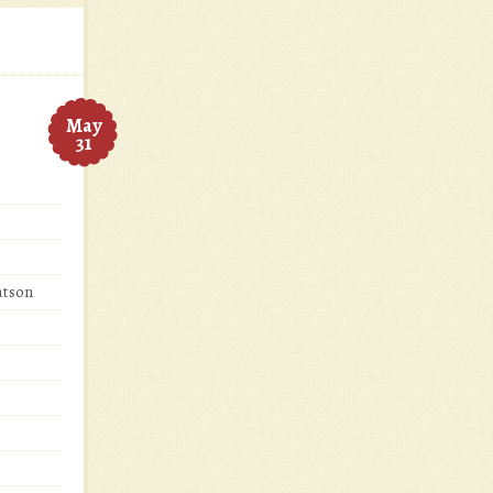
May
31
atson