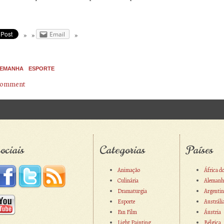
Email
EMANHA
ESPORTE
 comment
avigation
ociais
Categorias
Países
Animação
África d
Culinária
Alemanh
Dramaturgia
Argentin
Esporte
Austráli
Fan Film
Áustria
Light Painting
Bélgica