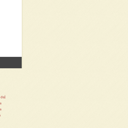
o Sul
a
a
a