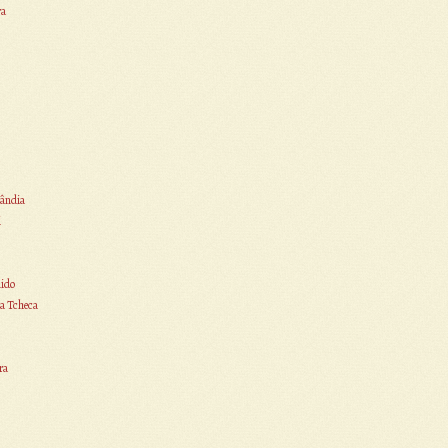
ra
ândia
i
ido
a Tcheca
ra