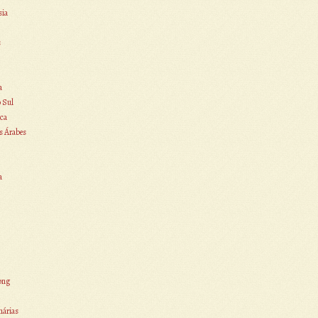
sia
s
a
o Sul
ca
s Árabes
a
ong
nárias