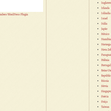
Inglater
Irlanda
Islândia
mbers WordPress Plugin
Israel
Itália
Japão
México
Namíbia
Noruega
Nova Zel
Paragua
Polônia
Portugal
Reino Un
Repúblic
Rússia
Sérvia
Singapu
Suécia
Suíça
Taiwan