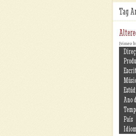
Tag A
Altere
[vimeo h
Direç
Prod
Escri
Músi
Estúd
Ano 
Temp
País
Idio