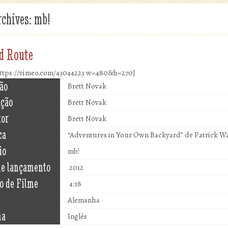
rchives:
mb!
d Route
ttps://vimeo.com/43044223 w=480&h=270]
ão
Brett Novak
ução
Brett Novak
tor
Brett Novak
ca
“Adventures in Your Own Backyard” de Patrick W
io
mb!
de lançamento
2012
o de Filme
4:18
Alemanha
ma
Inglês