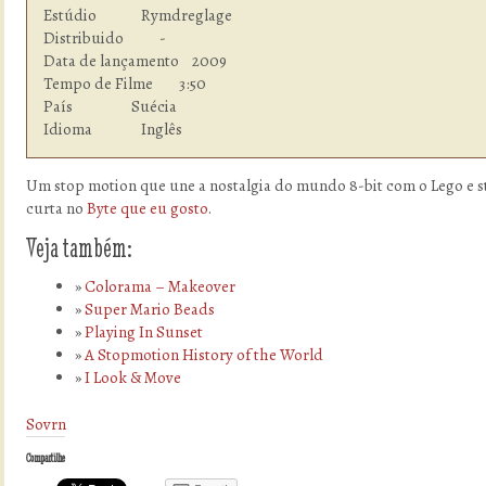
Estúdio  	      Rymdreglage

Distribuido           -

Data de lançamento    2009

Tempo de Filme        3:50

País                  Suécia

Idioma  	      Inglês
Um stop motion que une a nostalgia do mundo 8-bit com o Lego e s
curta no
Byte que eu gosto
.
Veja também:
Colorama – Makeover
Super Mario Beads
Playing In Sunset
A Stopmotion History of the World
I Look & Move
Sovrn
Compartilhe