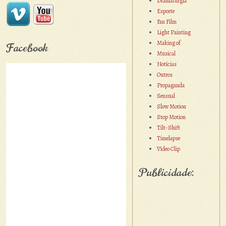
Dramaturgia
Esporte
Fan Film
Light Painting
Making of
Facebook
Musical
Notícias
Outros
Propaganda
Sensual
Slow Motion
Stop Motion
Tilt-Shift
Timelapse
Vídeo Clip
Publicidade: