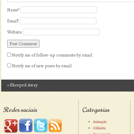
Name
*
Email
*
Website
Notify me of follow-up comments by email.
Notify me of new posts by email.
«
Sheeped Away
Post navigation
Redes sociais
Categorias
Animação
Culinária