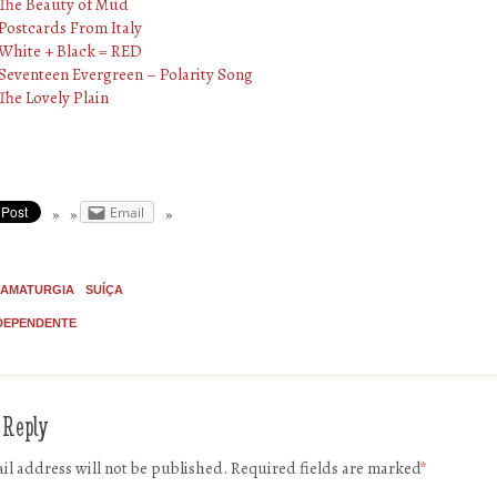
The Beauty of Mud
Postcards From Italy
White + Black = RED
Seventeen Evergreen – Polarity Song
The Lovely Plain
Email
AMATURGIA
SUÍÇA
DEPENDENTE
 Reply
il address will not be published.
Required fields are marked
*