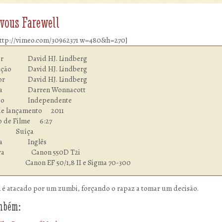
vous Farewell
ttp://vimeo.com/30962371 w=480&h=270]
vid HJ. Lindberg

	David HJ. Lindberg

vid HJ. Lindberg

arren Wonnacott

pendente

e lançamento      2011

 Filme    	6:27

  	Suíça

nglês

                 Canon 550D T2i

                 Canon EF 50/1,8 II e Sigma 70-300
 é atacado por um zumbi, forçando o rapaz a tomar um decisão.
ambém: