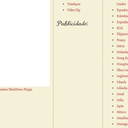
Timelapse
Unidos
Vídeo Clip
Equador
Eslovéni
Publicidade:
Espanha
EUA
Filipinas
França
Grécia
Holanda
Hong K
Hungria
Ilhas Ca
Inglater
Irlanda
Islândia
mbers WordPress Plugin
Israel
Itália
Japão
México
Namíbia
Noruega