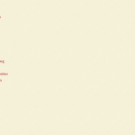
a
ong
nárias
ra