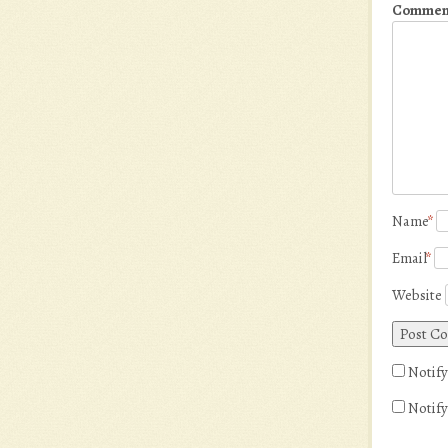
Commen
Name
*
Email
*
Website
Notify
Notify