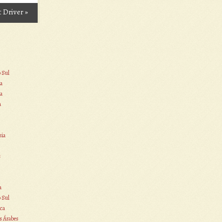
t Driver
»
o Sul
a
a
a
sia
s
a
o Sul
ca
s Árabes