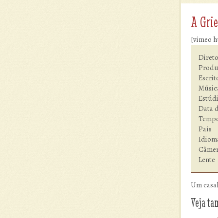
A Grie
[vimeo h
Diretor         	Da
Produção        
Escritor        	Da
Música          	D
Estúdio  	        Inde
Data d
Tempo de
País          
Idioma  	        I
Câmera 
Lente  
Um casal
Veja t