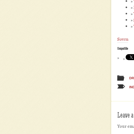
Sovrn
Compartilhe
DR
IN
Leave a
Your ema