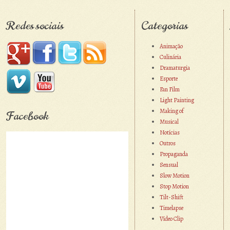
Redes sociais
Categorias
Animação
Culinária
Dramaturgia
Esporte
Fan Film
Light Painting
Making of
Facebook
Musical
Notícias
Outros
Propaganda
Sensual
Slow Motion
Stop Motion
Tilt-Shift
Timelapse
Vídeo Clip