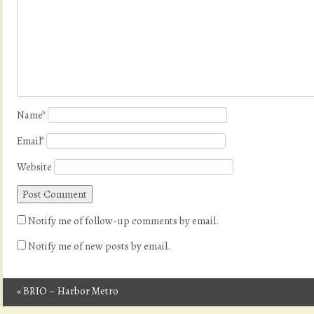
Name
*
Email
*
Website
Notify me of follow-up comments by email.
Notify me of new posts by email.
«
BRIO – Harbor Metro
Post navigation