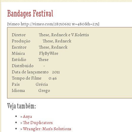
Bandages Festival
[vimeo http://vimeo.com/28710692 w=480&h=275]
Diretor               These, Redneck e V.Kolettis

Produção              These, Redneck

Escritor              These, Redneck

Música                FlyByWire

Estúdio  	      These

Distribuido           -

Data de lançamento    2011

Tempo de Filme        0:46

País                  Grécia

Idioma  	      Grego
Veja também:
Anya
The Duplicators
Wrangler: Man’s Solutions