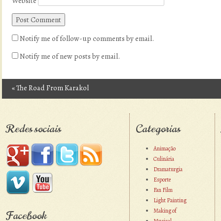
Website
Notify me of follow-up comments by email.
Notify me of new posts by email.
«
The Road From Karakol
Post navigation
Redes sociais
Categorias
Animação
Culinária
Dramaturgia
Esporte
Fan Film
Light Painting
Making of
Facebook