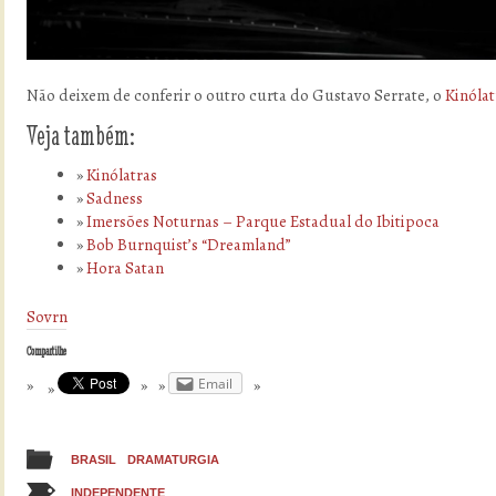
Não deixem de conferir o outro curta do Gustavo Serrate, o
Kinólat
Veja também:
Kinólatras
Sadness
Imersões Noturnas – Parque Estadual do Ibitipoca
Bob Burnquist’s “Dreamland”
Hora Satan
Sovrn
Compartilhe
Email
BRASIL
DRAMATURGIA
INDEPENDENTE