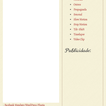
Outros
Propaganda
Sensual
Slow Motion
Stop Motion
Tilt-Shift
Timelapse
Vídeo Clip
Publicidade:
-
Facebook Members WordPress Plugin