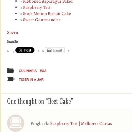
Ribboned Asparagus Salad
Raspberry Tart
Stop-Motion Biscuit Cake
Sweet Gourmandise
Sovrn
Compartilhe
Email
CULINÁRIA
EUA
TIGER IN A JAR
One thought on “
Beet Cake
”
Pingback:
Raspberry Tart | Melhores Curtas