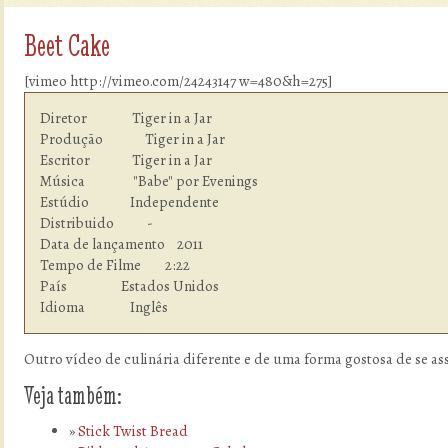
Beet Cake
[vimeo http://vimeo.com/24243147 w=480&h=275]
Diretor               Tiger in a Jar

Produção              Tiger in a Jar

Escritor              Tiger in a Jar

Música                "Babe" por Evenings

Estúdio  	      Independente

Distribuido           -

Data de lançamento    2011

Tempo de Filme        2:22

País                  Estados Unidos

Idioma  	      Inglês
Outro vídeo de culinária diferente e de uma forma gostosa de se assi
Veja também:
Stick Twist Bread