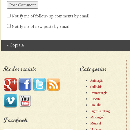
Notify me of follow-up comments by email.
Notify me of new posts by email.
«
Copia A
Post navigation
Redes sociais
Categorias
Animação
Culinária
Dramaturgia
Esporte
Fan Film
Light Painting
Making of
Facebook
Musical
Notícias