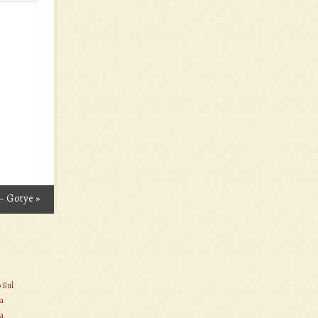
 – Gotye
»
o Sul
a
a