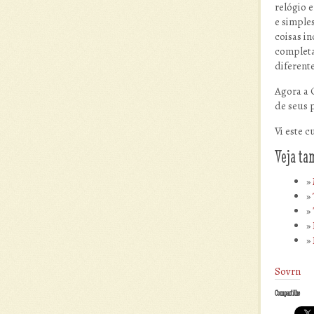
relógio 
e simple
coisas i
completa
diferent
Agora a 
de seus 
Vi este c
Veja t
Sovrn
Compartilhe