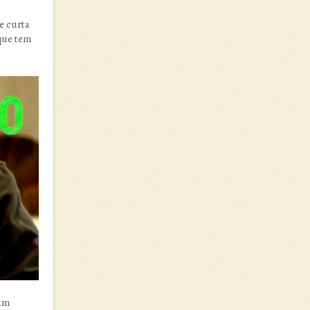
e curta
que tem
 um