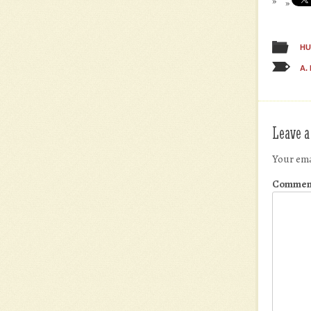
HU
A.
Leave a
Your ema
Commen