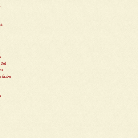
a
sia
s
a
o Sul
ca
s Árabes
a