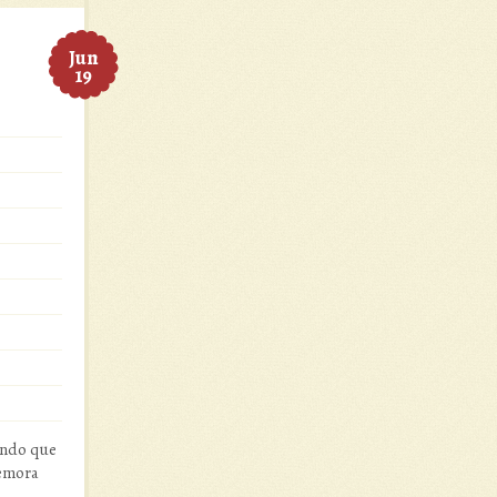
Jun
19
ando que
demora