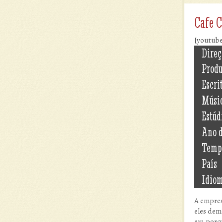
Cafe 
[youtub
Direç
Prod
Escri
Músi
Estúd
Ano 
Temp
País
Idio
A empres
eles dem
era porq