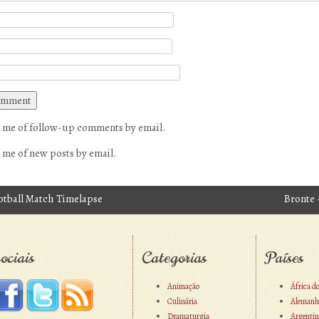
 me of follow-up comments by email.
 me of new posts by email.
tball Match Timelapse
Bronte
avigation
ociais
Categorias
Países
Animação
África d
Culinária
Alemanh
Dramaturgia
Argentin