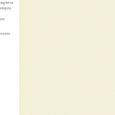
ompletos
 tempos,
hos
 prazos