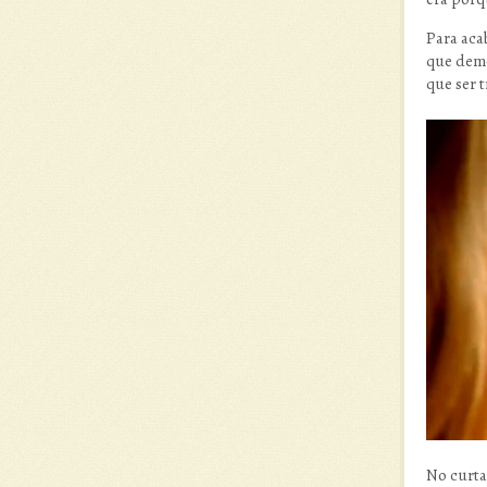
Para aca
que demo
que ser 
No curta