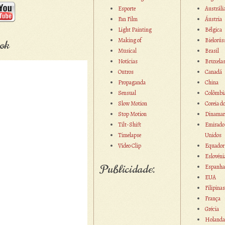
Esporte
Austráli
Fan Film
Áustria
Light Painting
Bélgica
Making of
Bielorús
ok
Musical
Brasil
Notícias
Bruxela
Outros
Canadá
Propaganda
China
Sensual
Colômbi
Slow Motion
Coreia d
Stop Motion
Dinamar
Tilt-Shift
Emirado
Timelapse
Unidos
Vídeo Clip
Equador
Eslovéni
Publicidade:
Espanha
EUA
Filipinas
França
Grécia
Holanda