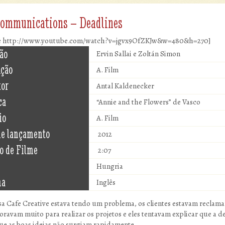
Communications – Deadlines
e http://www.youtube.com/watch?v=jgvx9OfZKJw&w=480&h=270]
ão
Ervin Sallai e Zoltán Simon
ução
A. Film
tor
Antal Kaldenecker
ca
“Annie and the Flowers” de Vasco
io
A. Film
de lançamento
2012
o de Filme
2:07
Hungria
ma
Inglês
a Cafe Creative estava tendo um problema, os clientes estavam reclam
oravam muito para realizar os projetos e eles tentavam explicar que a 
ue as boas ideias não surgiam rapidamente.