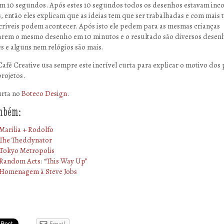
em 10 segundos. Após estes 10 segundos todos os desenhos estavam inc
s, então eles explicam que as ideias tem que ser trabalhadas e com mais
ncríveis podem acontecer. Após isto ele pedem para as mesmas crianças
rem o mesmo desenho em 10 minutos e o resultado são diversos desen
es e alguns nem relógios são mais.
Café Creative usa sempre este incrível curta para explicar o motivo dos
projetos.
urta no
Boteco Design
.
ambém:
Marilia + Rodolfo
The Theddynator
Tokyo Metropolis
Random Acts: “This Way Up”
Homenagem à Steve Jobs
Email