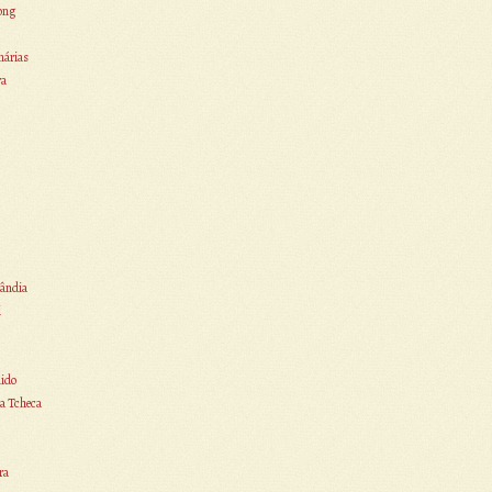
ong
nárias
ra
ândia
i
ido
a Tcheca
ra