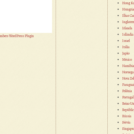
Hong K
Hungria
Ilhas Ca
Inglater
Irlanda
Islândia
mbers WordPress Plugin
Israel
Itália
Japão
México
Namíbia
Noruega
Nova Zel
Paragua
Polônia
Portugal
Reino Un
Repúblic
Rússia
Sérvia
Singapu