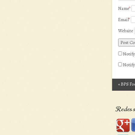
Name
*
Email
*
Website
Notify
Notify
«
BPS Foo
Post n
Redes s