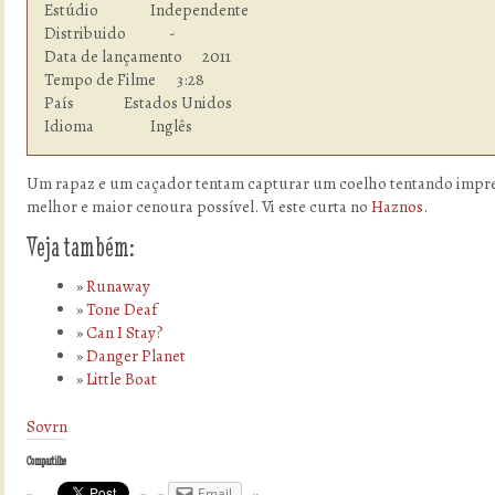
Estúdio  	        Independente

Distribuido             -

Data de lançamento      2011

Tempo de Filme    	3:28

País            	Estados Unidos

Idioma  	        Inglês
Um rapaz e um caçador tentam capturar um coelho tentando impre
melhor e maior cenoura possível. Vi este curta no
Haznos
.
Veja também:
Runaway
Tone Deaf
Can I Stay?
Danger Planet
Little Boat
Sovrn
Compartilhe
Email