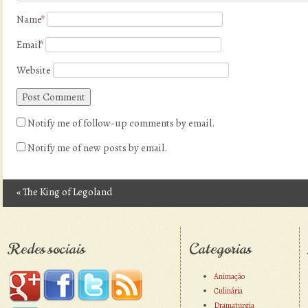
Name
*
Email
*
Website
Notify me of follow-up comments by email.
Notify me of new posts by email.
«
The King of Legoland
Post navigation
Redes sociais
Categorias
Animação
Culinária
Dramaturgia