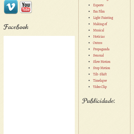
Esporte
Fan Film
Light Painting
Making of
Facebook
Musical
Notícias
Outros
Propaganda
Sensual
Slow Motion
Stop Motion
Tilt-Shift
Timelapse
Vídeo Clip
Publicidade: