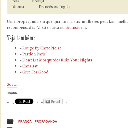
País            	França

Idioma  	        Francês ou Inglês
Uma propaganda em que quanto mais as mulheres pedalam, melhor
recompensadas. Vi este curta no
Brainstorm
.
Veja também:
Rouge By Carte Noire
Pardon Paris!
Don’t Let Mosquitões Ruin Your Nights
Canalsat
Give For Good
Sovrn
Compartilhe
Email
FRANÇA
PROPAGANDA