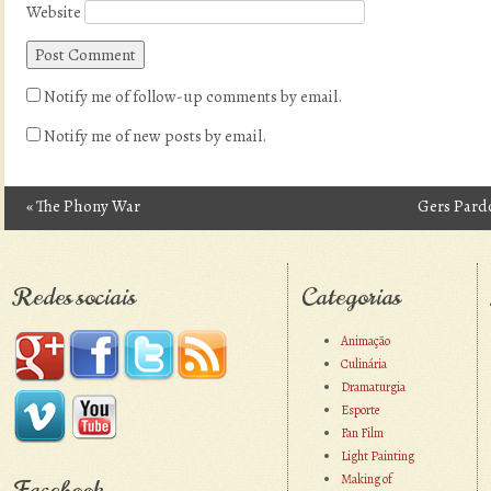
Website
Notify me of follow-up comments by email.
Notify me of new posts by email.
«
The Phony War
Gers Pard
Post navigation
Redes sociais
Categorias
Animação
Culinária
Dramaturgia
Esporte
Fan Film
Light Painting
Making of
Facebook