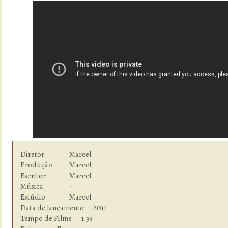
Diretor         	Marcel

Produção        	Marcel

Escritor        	Marcel

Música          	-

Estúdio  	        Marcel

Data de lançamento      2011

Tempo de Filme    	1:39
