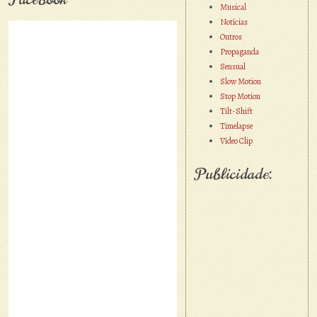
Musical
Notícias
Outros
Propaganda
Sensual
Slow Motion
Stop Motion
Tilt-Shift
Timelapse
Vídeo Clip
Publicidade: