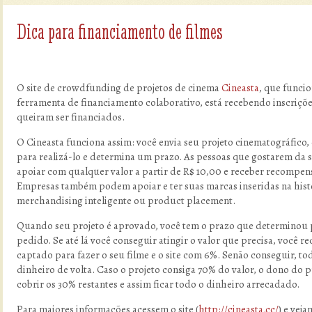
Dica para financiamento de filmes
O site de crowdfunding de projetos de cinema
Cineasta
, que func
ferramenta de financiamento colaborativo, está recebendo inscriçõe
queiram ser financiados.
O Cineasta funciona assim: você envia seu projeto cinematográfico,
para realizá-lo e determina um prazo. As pessoas que gostarem da
apoiar com qualquer valor a partir de R$ 10,00 e receber recompens
Empresas também podem apoiar e ter suas marcas inseridas na his
merchandising inteligente ou product placement.
Quando seu projeto é aprovado, você tem o prazo que determinou p
pedido. Se até lá você conseguir atingir o valor que precisa, você r
captado para fazer o seu filme e o site com 6%. Senão conseguir, 
dinheiro de volta. Caso o projeto consiga 70% do valor, o dono do 
cobrir os 30% restantes e assim ficar todo o dinheiro arrecadado.
Para maiores informações acessem o site (
http://cineasta.cc/
) e veja