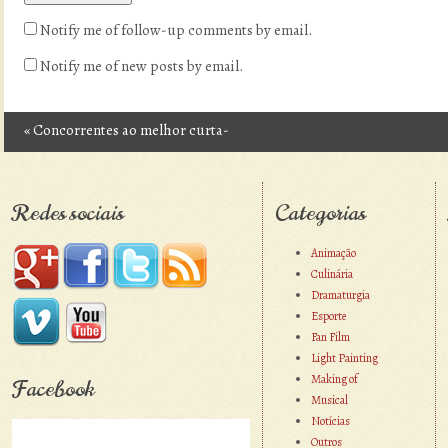
Notify me of follow-up comments by email.
Notify me of new posts by email.
«
Concorrentes ao melhor curta-
Post navigation
metragem de animação de 2013
Redes sociais
Categorias
Animação
Culinária
Dramaturgia
Esporte
Fan Film
Light Painting
Making of
Facebook
Musical
Notícias
Outros