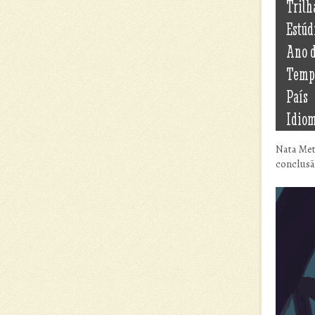
Trilh
Estúd
Ano 
Temp
País
Idio
Nata Met
conclusã