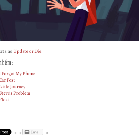
urta no
Update or Die
.
ambém:
I Forgot My Phone
Ear Fear
Little Journey
Steve’s Problem
Float
Email