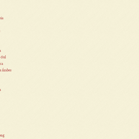
sia
s
a
o Sul
ca
s Árabes
a
ong