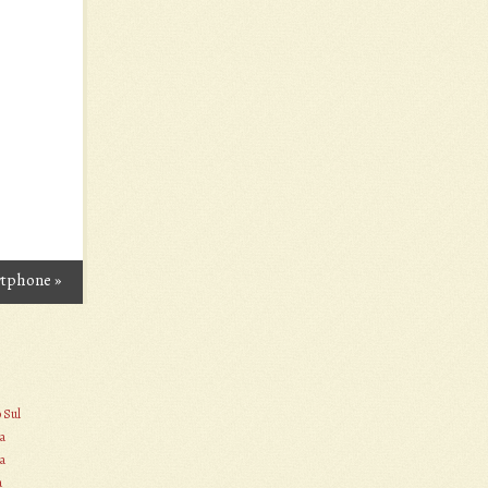
rtphone
»
o Sul
a
a
a