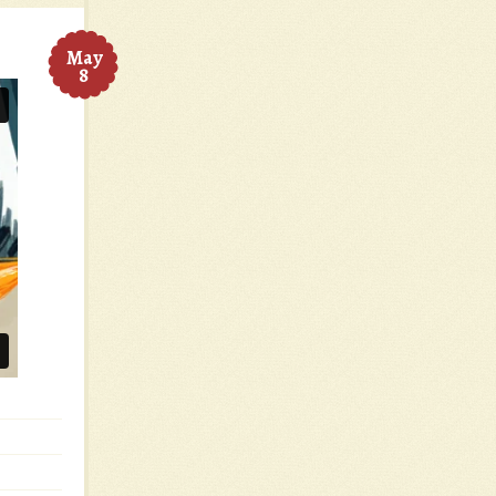
May
8