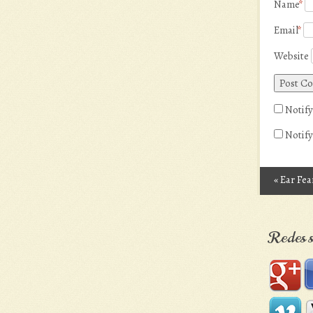
Name
*
Email
*
Website
Notify
Notify
«
Ear Fea
Post n
Redes s