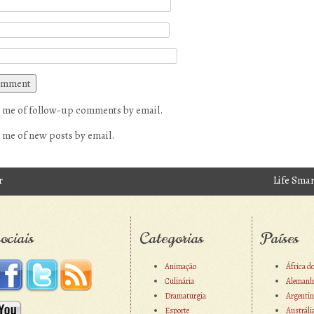
 me of follow-up comments by email.
 me of new posts by email.
r
Life Sma
avigation
ociais
Categorias
Países
Animação
África d
Culinária
Alemanh
Dramaturgia
Argentin
Esporte
Austráli