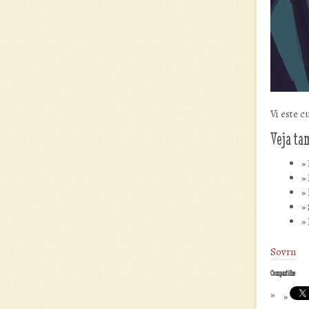
Vi este c
Veja t
Sovrn
Compartilhe