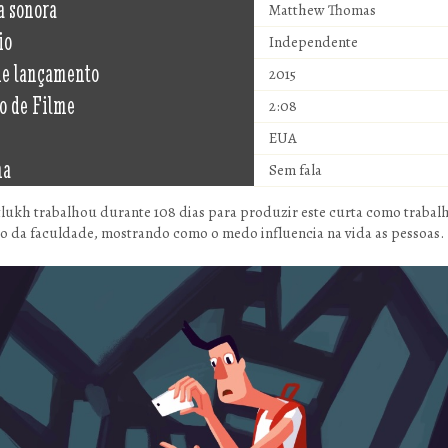
a sonora
Matthew Thomas
io
Independente
de lançamento
2015
o de Filme
2:08
EUA
ma
Sem fala
lukh trabalhou durante 108 dias para produzir este curta como trabal
o da faculdade, mostrando como o medo influencia na vida as pessoas.