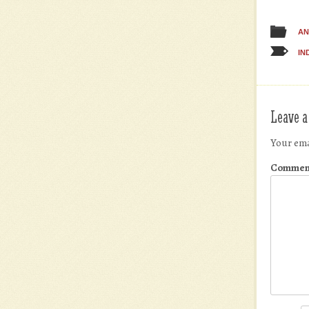
AN
IN
Leave a
Your ema
Commen