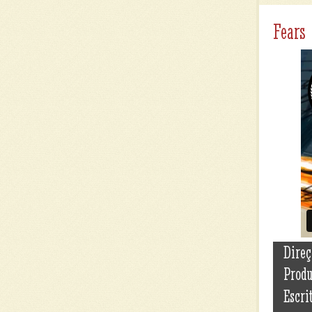
Fears
Direç
Prod
Escri