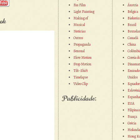
Fan Film
Áustria
Light Painting
Bélgica
Making of
Bielorús
ok
Musical
Brasil
Notícias
Bruxela
Outros
Canadá
Propaganda
China
Sensual
Colômbi
Slow Motion
Coreia d
Stop Motion
Dinamar
Tilt-Shift
Emirado
Timelapse
Unidos
Vídeo Clip
Equador
Eslovéni
Publicidade:
Espanha
EUA
Filipinas
França
Grécia
Holanda
Hong K