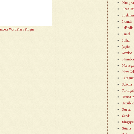
Hungria
Ilhas Ca
Inglater
Irlanda
Islândia
mbers WordPress Plugin
Israel
Itália
Japão
México
Namíbia
Noruega
Nova Zel
Paragua
Polônia
Portugal
Reino Un
Repúblic
Rússia
Sérvia
Singapu
Suécia