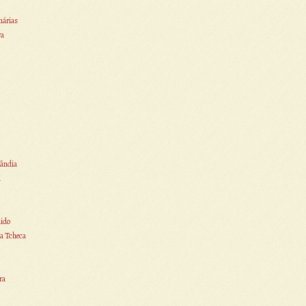
nárias
ra
ândia
i
ido
a Tcheca
ra