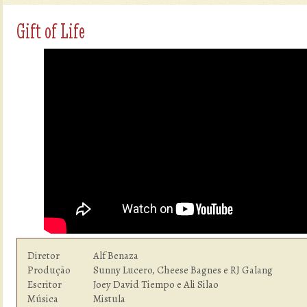
Gift of Life
Diretor         	Alf Benaza

Produção        	Sunny Lucero, Cheese Bagnes e RJ Galang

Escritor        	Joey David Tiempo e Ali Silao

Música          	Mistula
