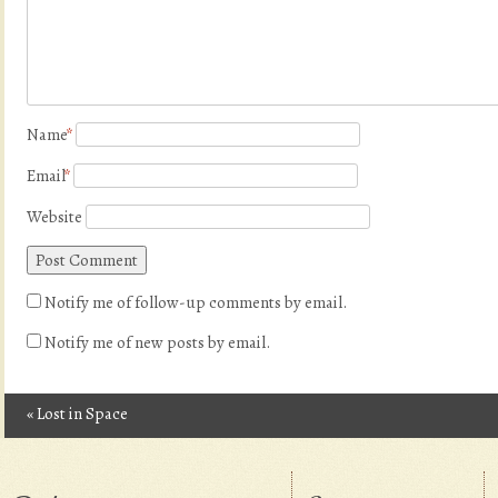
Name
*
Email
*
Website
Notify me of follow-up comments by email.
Notify me of new posts by email.
«
Lost in Space
Post navigation