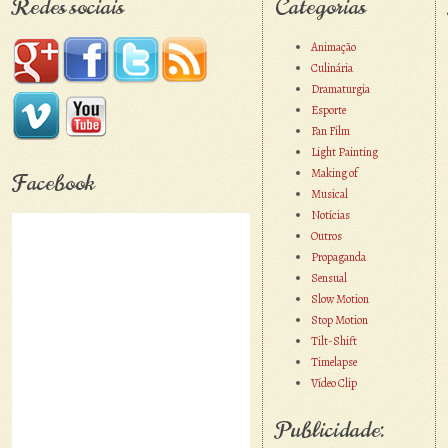
Redes sociais
Categorias
Animação
Culinária
Dramaturgia
Esporte
Fan Film
Light Painting
Making of
Facebook
Musical
Notícias
Outros
Propaganda
Sensual
Slow Motion
Stop Motion
Tilt-Shift
Timelapse
Vídeo Clip
Publicidade: