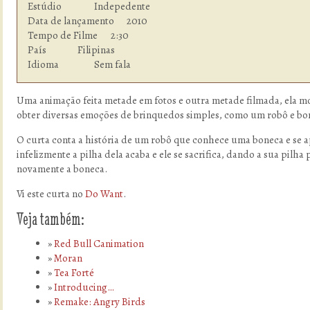
Estúdio  	        Indepedente

Data de lançamento      2010

Tempo de Filme    	2:30

País            	Filipinas

Idioma  	        Sem fala
Uma animação feita metade em fotos e outra metade filmada, ela m
obter diversas emoções de brinquedos simples, como um robô e bo
O curta conta a história de um robô que conhece uma boneca e se 
infelizmente a pilha dela acaba e ele se sacrifica, dando a sua pilha 
novamente a boneca.
Vi este curta no
Do Want
.
Veja também:
Red Bull Canimation
Moran
Tea Forté
Introducing…
Remake: Angry Birds