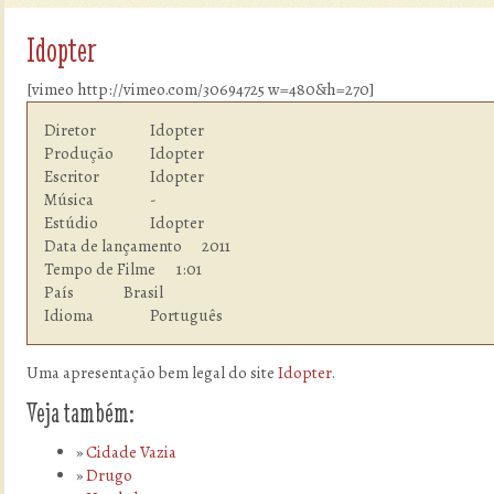
Idopter
[vimeo http://vimeo.com/30694725 w=480&h=270]
Diretor         	Idopter

Produção        	Idopter

Escritor        	Idopter

Música          	-

Estúdio  	        Idopter

Data de lançamento      2011

Tempo de Filme    	1:01

País            	Brasil

Idioma  	        Português
Uma apresentação bem legal do site
Idopter
.
Veja também:
Cidade Vazia
Drugo