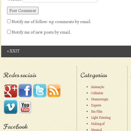
Notify me of follow-up comments by email.
Notify me of new posts by email.
«
XXIT
Post navigation
Redes sociais
Categorias
Animação
Culinária
Dramaturgia
Esporte
Fan Film
Light Painting
Making of
Facebook
Musical