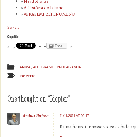
Headphones
A História do Lilinho
#PRASEMPREFENOMENO
Sovrn
Compartilhe
Email
ANIMAÇÃO
BRASIL
PROPAGANDA
IDOPTER
One thought on “
Idopter
”
Arthur Rufino
11/11/2011 AT 00:17
É uma honra ter nosso vídeo exibido aqu