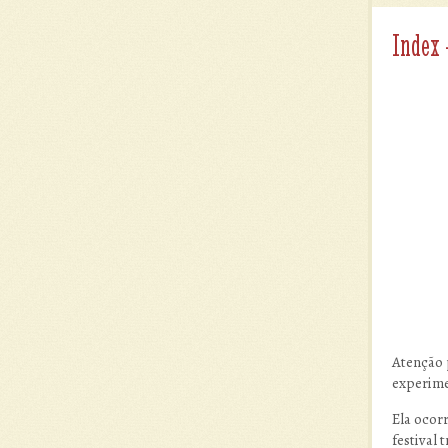
Index 
Atenção 
experime
Ela ocorr
festival