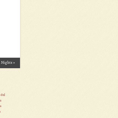
 Nights
»
o Sul
a
a
a