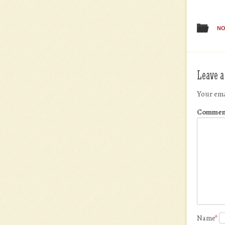
NO
Leave a
Your ema
Commen
Name
*