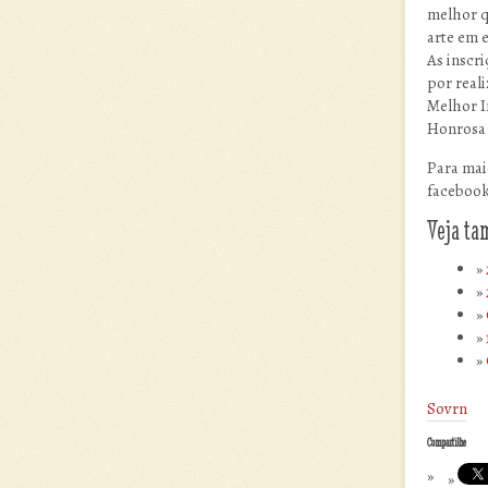
melhor q
arte em 
As inscri
por real
Melhor I
Honrosa 
Para mai
facebook
Veja t
Sovrn
Compartilhe