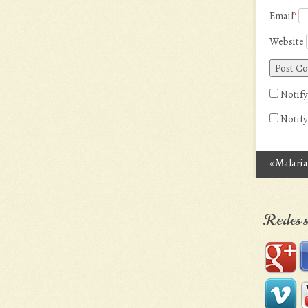
Email
*
Website
Notify
Notify
«
Malaria
Post n
Redes s