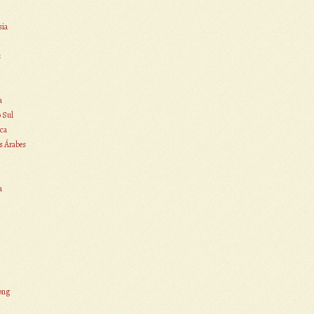
sia
s
a
o Sul
ca
s Árabes
a
ong