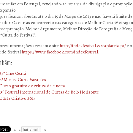
ue se faz em Portugal, revelando-se uma via de divulgação e promoção
expansão.
ções ficaram abertas até o dia 15 de Março de 2013 e não haverá limite de
izador. Os curtas concorrerão nas categorias de Melhor Curta-Metrage
nterpretação, Melhor Argumento, Melhor Direção de Fotografia e Menç
“Curta do Festival”.
ores informações acessem o site
http://indexfestival.vastaplateia.pt/
e o
 do festival
https://www.facebook.com/indexfestival
.
ambém:
23º Cine Ceará
2ª Mostra Curta Vazantes
Curso gratuito de crítica de cinema
15º Festival Internacional de Curtas de Belo Horizonte
Curta Criativo 2013
Email