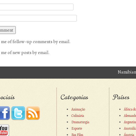
 me of follow-up comments by email.
 me of new posts by email.
Namibian
avigation
ociais
Categorias
Países
Animação
África d
Culinária
Alemanh
Dramaturgia
Argentin
Esporte
Austráli
Fan Film
Áustria