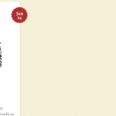
Jan
14
.O
dicada ao