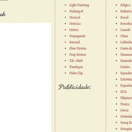
Light Painting
Bélgica
Making of
Bielorús
ok
Musical
Brasil
Notícias
Bruxela
Outros
Canadá
Propaganda
China
Sensual
Colômbi
Slow Motion
Coreia d
Stop Motion
Dinamar
Tilt-Shift
Emirado
Timelapse
Unidos
Vídeo Clip
Equador
Eslovéni
Publicidade:
Espanha
EUA
Filipinas
França
Grécia
Holanda
Hong K
Hungria