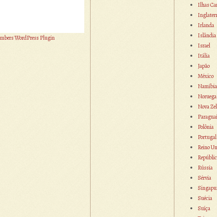
Ilhas Ca
Inglater
Irlanda
Islândia
mbers WordPress Plugin
Israel
Itália
Japão
México
Namíbia
Noruega
Nova Zel
Paragua
Polônia
Portugal
Reino Un
Repúblic
Rússia
Sérvia
Singapu
Suécia
Suíça