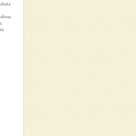
 desta
 obras
m,
ão