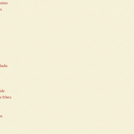
nárias
ra
ândia
i
ido
a Tcheca
ra