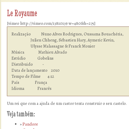
Le Royaume
[vimeo http://vimeo.com/13810139 w=480&h=275]
Realização            Nuno Alves Rodrigues, Oussama Bouachéria, 

                      Julien Chheng, Sébastien Hary, Aymeric Kevin, 

                      Ulysse Malassagne & Franck Monier

Música                Mathieu Alvado

Estúdio  	      Gobelins

Distribuido           -

Data de lançamento    2010

Tempo de Filme        4:12

País                  França

Idioma  	      Francês
Um rei que com a ajuda de um castor tenta construir o seu castelo.
Veja também:
Pandore