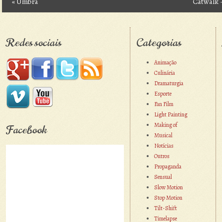
«
Umbra
Catwalk 
Post navigation
Redes sociais
Categorias
Animação
Culinária
Dramaturgia
Esporte
Fan Film
Light Painting
Making of
Facebook
Musical
Notícias
Outros
Propaganda
Sensual
Slow Motion
Stop Motion
Tilt-Shift
Timelapse