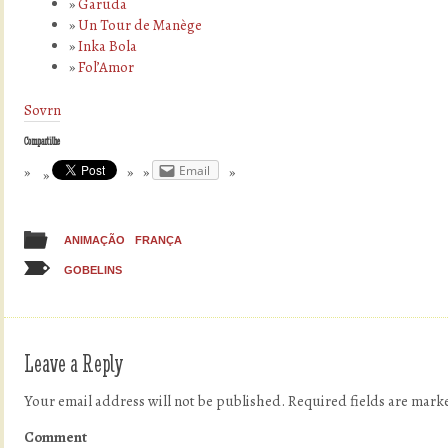
Garuda
Un Tour de Manège
Inka Bola
Fol’Amor
Sovrn
Compartilhe
Email
ANIMAÇÃO
FRANÇA
GOBELINS
Leave a Reply
Your email address will not be published.
Required fields are mar
Comment