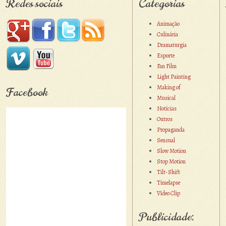
Redes sociais
Categorias
Animação
Culinária
Dramaturgia
Esporte
Fan Film
Light Painting
Making of
Facebook
Musical
Notícias
Outros
Propaganda
Sensual
Slow Motion
Stop Motion
Tilt-Shift
Timelapse
Vídeo Clip
Publicidade: