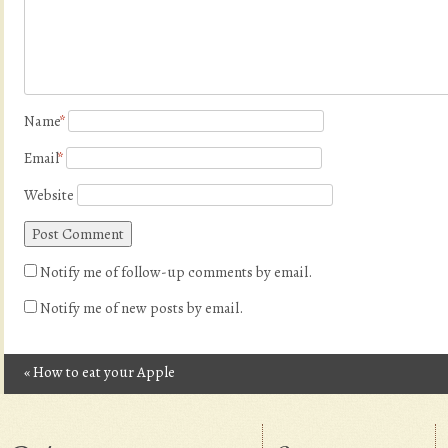
Name
*
Email
*
Website
Notify me of follow-up comments by email.
Notify me of new posts by email.
«
How to eat your Apple
Post navigation