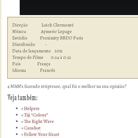
Direção               Loick Clermonté

Música                Aymeric Lepage 

Estúdio  	      Proximity BBDO Paris

Distribuido           -

Data de lançamento    2011

Tempo de Filme        0:24 à 0:32

País                  França

Idioma  	      Francês
4 M&M’s fazendo striptease, qual foi o melhor na sua opinião?
Veja também:
Helpers
Tiji “Colour”
The Right Wave
Canalsat
Follow Your Heart