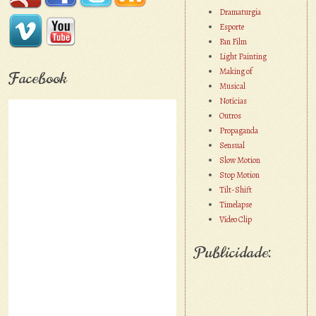
Dramaturgia
Esporte
Fan Film
Light Painting
Making of
Facebook
Musical
Notícias
Outros
Propaganda
Sensual
Slow Motion
Stop Motion
Tilt-Shift
Timelapse
Vídeo Clip
Publicidade: