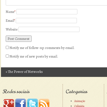
Name
*
Email
*
Website
Notify me of follow-up comments by email.
Notify me of new posts by email.
«
The Power of Networks
Post navigation
Redes sociais
Categorias
Animação
Culinária