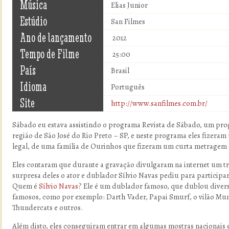
Música
Elias Junior
Estúdio
San Filmes
Ano de lançamento
2012
Tempo de Filme
25:00
País
Brasil
Idioma
Português
Site
http://www.sanfilmes.com.br/
Sábado eu estava assistindo o programa Revista de Sábado, um pr
região de São José do Rio Preto – SP, e neste programa eles fizer
legal, de uma família de Ourinhos que fizeram um curta metragem 
Eles contaram que durante a gravação divulgaram na internet um tra
surpresa deles o ator e dublador Sílvio Navas pediu para participar
Quem é
Sílvio Navas
? Ele é um dublador famoso, que dublou divers
famosos, como por exemplo: Darth Vader, Papai Smurf, o vilão M
Thundercats e outros.
Além disto, eles conseguiram entrar em algumas mostras nacionais e