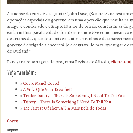
A sinopse do curta é a seguinte: “John Dave, (Samuel Sanches) um e
operações especiais do governo, em uma operação que resulta na 
amigo, é condenado e cumpre 10 anos de prisão, com traumas da gue
exila em uma pacata cidade do interior, onde vive como mecânico e
de arrancada, quando acontecimentos estranhos e desapareciment
governo é obrigado a encontrá-lo e contratá-lo para investigar e d
de Outland.”
Para ver a reportagem do programa Revista de Sábado,
clique aqui
.
Veja também:
Corre Mané! Corre!
A Vida Que Você Escolheu
Trailer Tsintty – There Is Something I Need To Tell You
Tsintty – There Is Something I Need To Tell You
The Fairest Of Them All (A Mais Bela de Todas)
Sovrn
Compartilhe