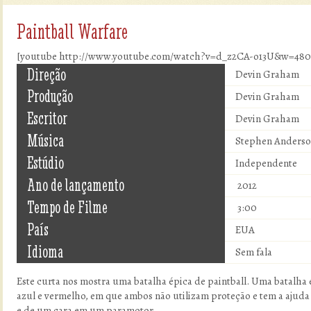
Paintball Warfare
[youtube http://www.youtube.com/watch?v=d_z2CA-o13U&w=48
Direção
Devin Graham
Produção
Devin Graham
Escritor
Devin Graham
Música
Stephen Anders
Estúdio
Independente
Ano de lançamento
2012
Tempo de Filme
3:00
País
EUA
Idioma
Sem fala
Este curta nos mostra uma batalha épica de paintball. Uma batalha e
azul e vermelho, em que ambos não utilizam proteção e tem a ajuda
e de um cara em um paramotor.