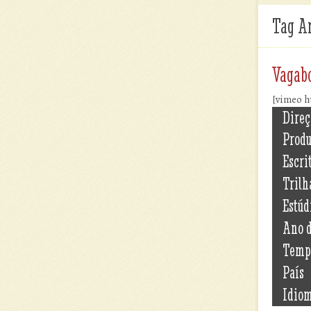
Tag A
Vagab
[vimeo 
Direç
Prod
Escri
Trilh
Estúd
Ano 
Temp
País
Idio