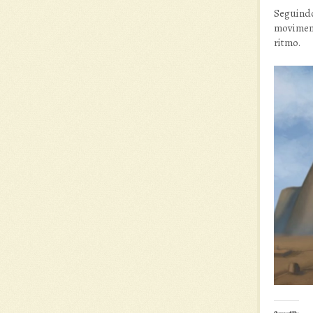
Seguindo
moviment
ritmo.