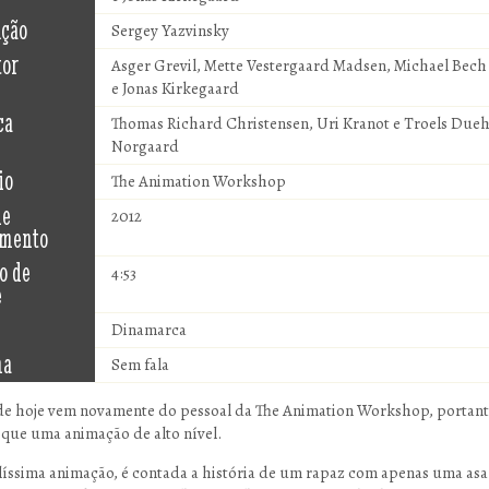
ução
Sergey Yazvinsky
tor
Asger Grevil, Mette Vestergaard Madsen, Michael Bech
e Jonas Kirkegaard
ca
Thomas Richard Christensen, Uri Kranot e Troels Due
Norgaard
io
The Animation Workshop
de
2012
amento
o de
4:53
e
Dinamarca
ma
Sem fala
de hoje vem novamente do pessoal da The Animation Workshop, portant
que uma animação de alto nível.
líssima animação, é contada a história de um rapaz com apenas uma asa 