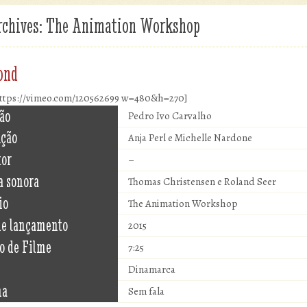
rchives:
The Animation Workshop
ond
https://vimeo.com/120562699 w=480&h=270]
ão
Pedro Ivo Carvalho
ução
Anja Perl e Michelle Nardone
tor
–
a sonora
Thomas Christensen e Roland Seer
io
The Animation Workshop
de lançamento
2015
o de Filme
7:25
Dinamarca
ma
Sem fala