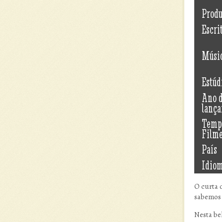
Prod
Escri
Músi
Estúd
Ano 
lanç
Temp
Film
País
Idio
O curta 
sabemos 
Nesta be