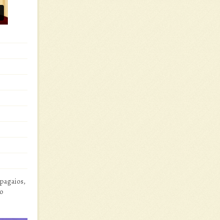
apagaios,
ão