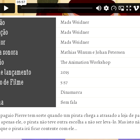
ão
Mads Weidner
ução
Mads Weidner
tor
Mads Weidner
a sonora
Mathias Winum e Johan Petersen
io
The Animation Workshop
de lançamento
2015
o de Filme
5:57
Dinamarca
ma
Sem fala
apagaio Pierre tem sorte quando um pirata chega a atrasado a loja de p
apenas ele, o pirata não teve outra escolha a não ser leva-lo. Mas isto n
 que o pirata irá ficar contente com ele…