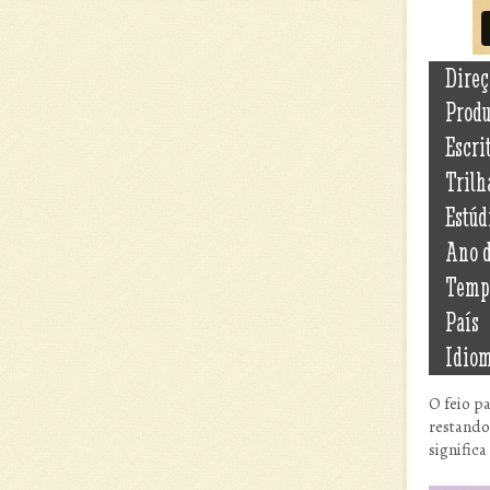
Direç
Prod
Escri
Trilh
Estúd
Ano 
Temp
País
Idio
O feio p
restando 
significa