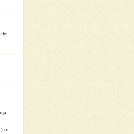
holm
o já
(seria