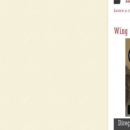
AN
Leave a
Wing
Direç