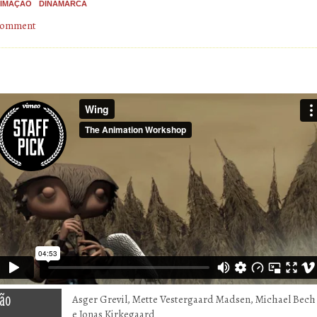
IMAÇÃO
DINAMARCA
 comment
ão
Asger Grevil, Mette Vestergaard Madsen, Michael Bech
e Jonas Kirkegaard