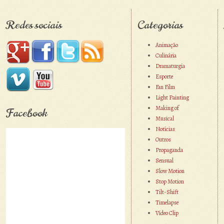
Redes sociais
Categorias
Animação
Culinária
Dramaturgia
Esporte
Fan Film
Light Painting
Making of
Facebook
Musical
Notícias
Outros
Propaganda
Sensual
Slow Motion
Stop Motion
Tilt-Shift
Timelapse
Vídeo Clip