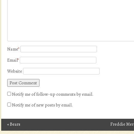
Name
*
Email
*
Website
Notify me of follow-up comments by email.
Notify me of new posts by email.
«
Bears
Freddie Me
Post navigation