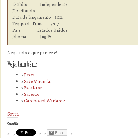
Estúdio  	      Independente

Distribuido           -

Data de lançamento    2011

Tempo de Filme        3:07

País                  Estados Unidos

Idioma  	      Inglês
Nem tudo o que parece é!
Veja também:
Bears
Save Miranda!
Escalator
Sazerac
Cardboard Warfare 2
Sovrn
Compartilhe
Email