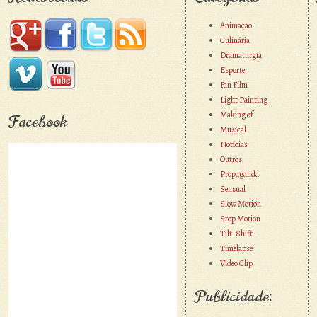
Animação
Culinária
Dramaturgia
Esporte
Fan Film
Light Painting
Making of
Facebook
Musical
Notícias
Outros
Propaganda
Sensual
Slow Motion
Stop Motion
Tilt-Shift
Timelapse
Vídeo Clip
Publicidade: