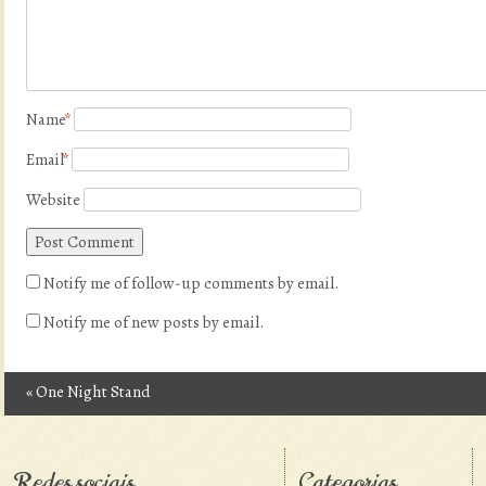
Name
*
Email
*
Website
Notify me of follow-up comments by email.
Notify me of new posts by email.
«
One Night Stand
Post navigation
Redes sociais
Categorias