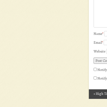
Name
*
Email
*
Website
Notify
Notify
«
High T
Post n