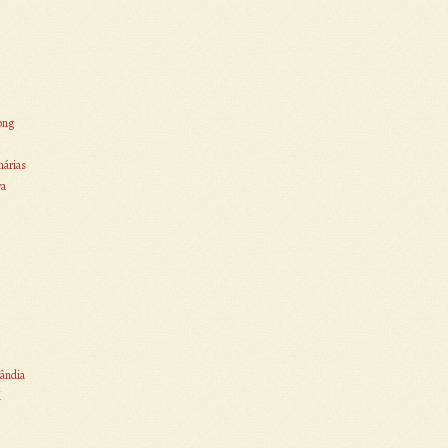
ong
nárias
ra
ândia
i