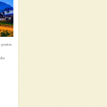
s pontos
dobe