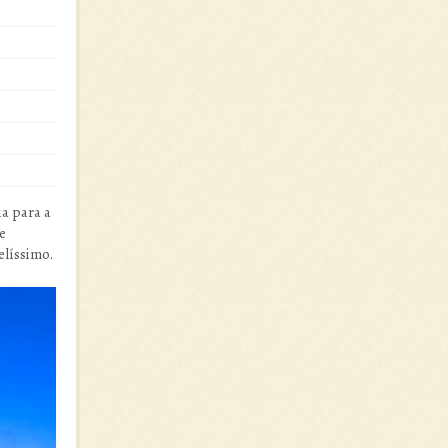
a para a
e
elíssimo.