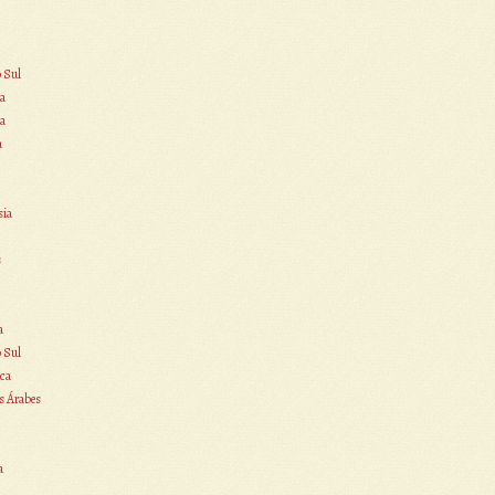
o Sul
a
a
a
sia
s
a
o Sul
ca
s Árabes
a