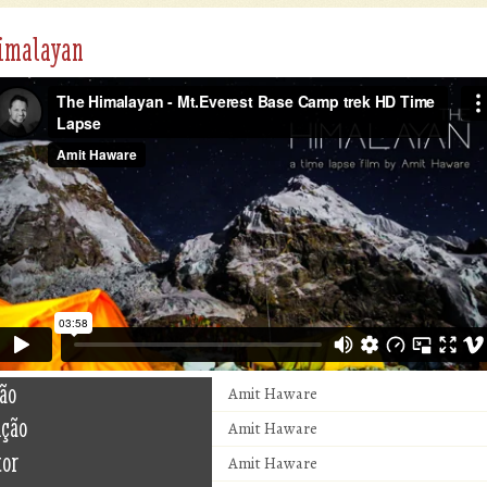
imalayan
ão
Amit Haware
ução
Amit Haware
tor
Amit Haware