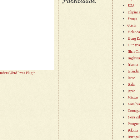
Publicidade:
EUA
Filipinas
França
Grécia
Holanda
Hong K
Hungria
Ilhas Ca
Inglater
Irlanda
Islândia
mbers WordPress Plugin
Israel
Itália
Japão
México
Namíbia
Noruega
Nova Zel
Paragua
Polônia
Portugal