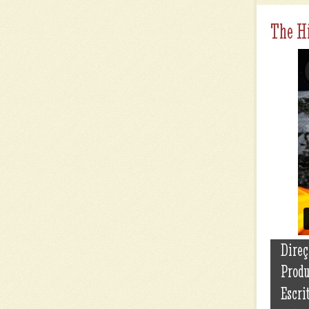
The H
Direç
Prod
Escri