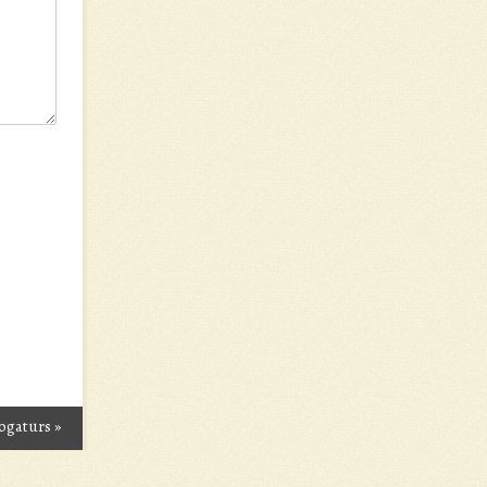
Bogaturs
»