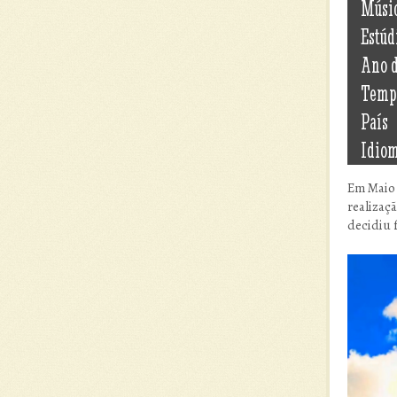
Músi
Estúd
Ano 
Temp
País
Idio
Em Maio 
realizaç
decidiu 