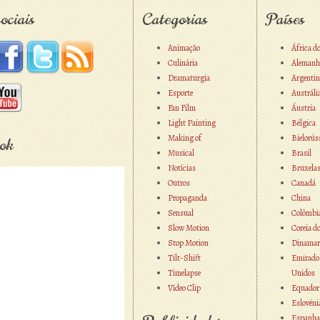
ociais
Categorias
Países
Animação
África d
Culinária
Alemanh
Dramaturgia
Argentin
Esporte
Austráli
Fan Film
Áustria
Light Painting
Bélgica
Making of
Bielorús
ok
Musical
Brasil
Notícias
Bruxela
Outros
Canadá
Propaganda
China
Sensual
Colômbi
Slow Motion
Coreia d
Stop Motion
Dinamar
Tilt-Shift
Emirado
Timelapse
Unidos
Vídeo Clip
Equador
Eslovéni
Espanha