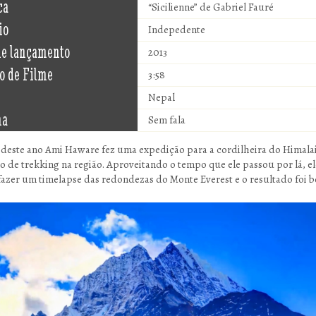
ca
“Sicilienne” de Gabriel Fauré
io
Indepedente
de lançamento
2013
o de Filme
3:58
Nepal
ma
Sem fala
deste ano Ami Haware fez uma expedição para a cordilheira do Himalai
ão de trekking na região. Aproveitando o tempo que ele passou por lá, el
fazer um timelapse das redondezas do Monte Everest e o resultado foi b