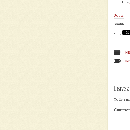
Sovrn
Compartilhe
NE
IN
Leave a
Your ema
Commen