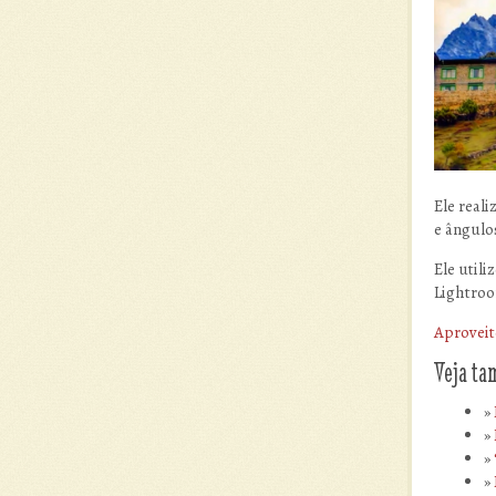
Ele real
e ângulo
Ele util
Lightroo
Aproveit
Veja t