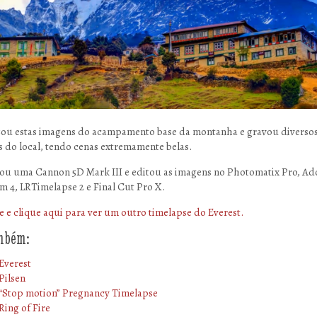
izou estas imagens do acampamento base da montanha e gravou diverso
s do local, tendo cenas extremamente belas.
izou uma Cannon 5D Mark III e editou as imagens no Photomatix Pro, A
m 4, LRTimelapse 2 e Final Cut Pro X.
e e clique aqui para ver um outro timelapse do Everest.
ambém:
Everest
Pilsen
“Stop motion” Pregnancy Timelapse
Ring of Fire