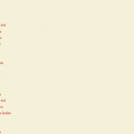
o Sul
a
a
a
sia
s
a
o Sul
ca
s Árabes
a