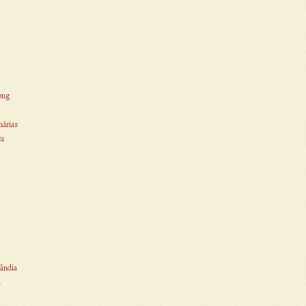
ong
nárias
ra
ândia
i