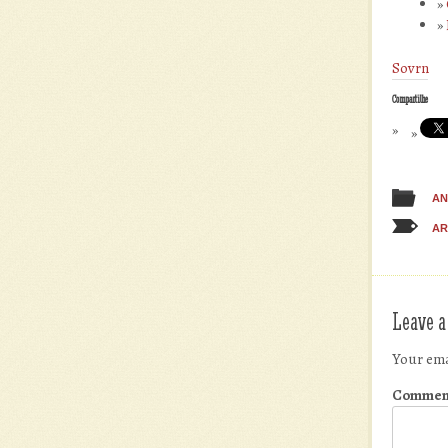
Sovrn
Compartilhe
AN
AR
Leave a
Your ema
Commen