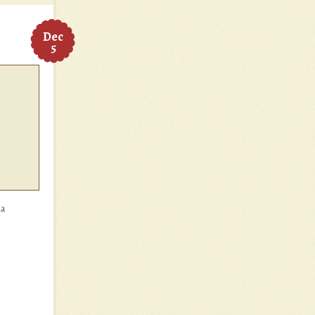
Dec
5
ma