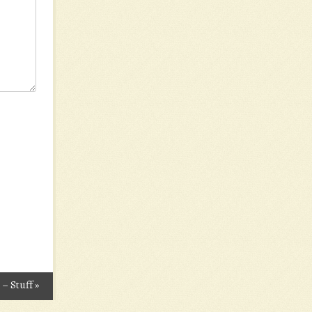
 – Stuff
»