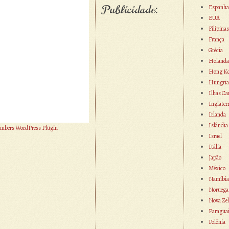
Publicidade:
Espanha
EUA
Filipinas
França
Grécia
Holanda
Hong K
Hungria
Ilhas Ca
Inglater
Irlanda
Islândia
mbers WordPress Plugin
Israel
Itália
Japão
México
Namíbia
Noruega
Nova Zel
Paragua
Polônia