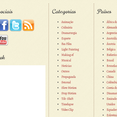
ociais
Categorias
Países
Animação
África d
Culinária
Alemanh
Dramaturgia
Argentin
Esporte
Austráli
Fan Film
Áustria
Light Painting
Bélgica
Making of
Bielorús
ok
Musical
Brasil
Notícias
Bruxela
Outros
Canadá
Propaganda
China
Sensual
Colômbi
Slow Motion
Coreia d
Stop Motion
Dinamar
Tilt-Shift
Emirado
Timelapse
Unidos
Vídeo Clip
Equador
Eslovéni