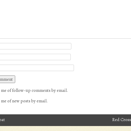
 me of follow-up comments by email.
 me of new posts by email.
oat
Red Cross
avigation