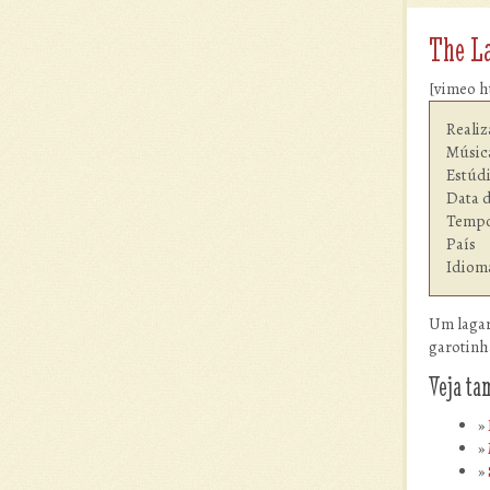
The L
[vimeo h
Realiz
Música          	
Estúdio  	        Arts et Technologi
Data d
Tempo de
País           
Um lagar
garotinh
Veja t