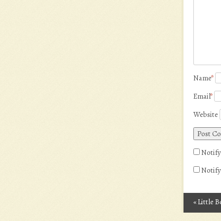
Name
*
Email
*
Website
Notify
Notify
«
Little B
Post n