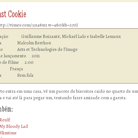
ast Cookie
ttp://vimeo.com/33148911 w=480&h=270]
ação              Guillaume Boizanté, Mickaël Lalo e Isabelle Lemaux

Malcolm Berthou

es de l'Image

e lançamento      2011

 Filme    	2:00

 	França

Idioma  	        Sem fala
to entra em uma casa, vê um pacote de biscoitos caido no quarto de u
a e vai até lá para pegar um, tentando fazer amizade com a garota.
ambém:
Reulf
My Bloody Lad
Slimtime