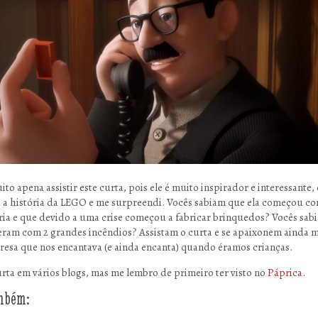
ito apena assistir este curta, pois ele é muito inspirador e interessante,
 a história da LEGO e me surpreendi. Vocês sabiam que ela começou 
ia e que devido a uma crise começou a fabricar brinquedos? Vocês sab
reram com 2 grandes incêndios? Assistam o curta e se apaixonem ainda m
resa que nos encantava (e ainda encanta) quando éramos crianças.
curta em vários blogs, mas me lembro de primeiro ter visto no
Páprica
.
ambém: