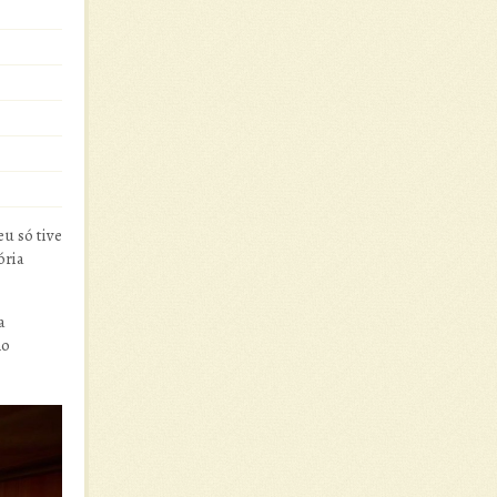
u só tive
ória
a
mo