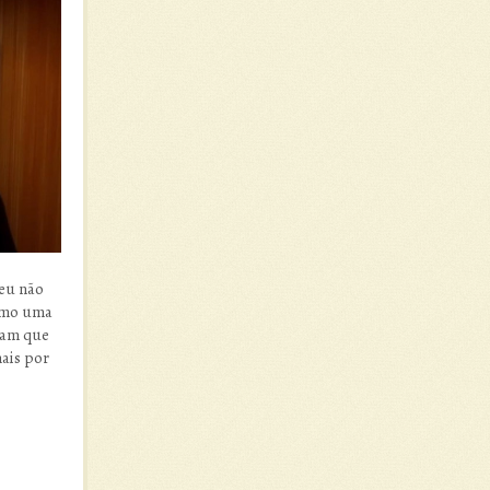
 eu não
como uma
iam que
ais por