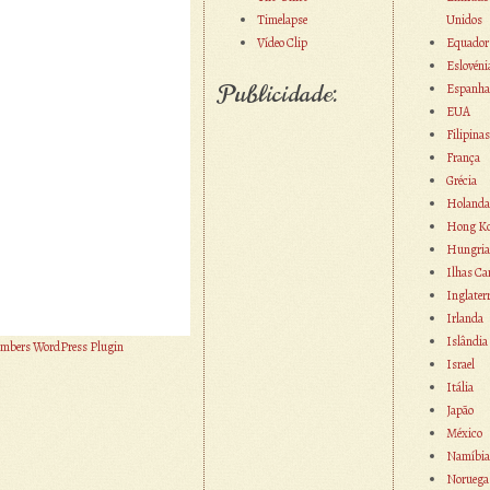
Timelapse
Unidos
Vídeo Clip
Equador
Eslovéni
Publicidade:
Espanha
EUA
Filipinas
França
Grécia
Holanda
Hong K
Hungria
Ilhas Ca
Inglater
Irlanda
Islândia
mbers WordPress Plugin
Israel
Itália
Japão
México
Namíbia
Noruega