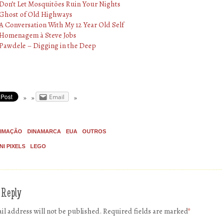
Don’t Let Mosquitões Ruin Your Nights
Ghost of Old Highways
A Conversation With My 12 Year Old Self
Homenagem à Steve Jobs
Pawdele – Digging in the Deep
Email
IMAÇÃO
DINAMARCA
EUA
OUTROS
NI PIXELS
LEGO
 Reply
il address will not be published.
Required fields are marked
*