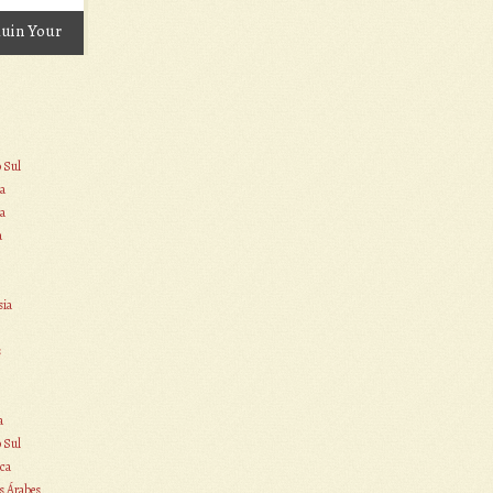
Ruin Your
Nights
»
o Sul
a
a
a
sia
s
a
o Sul
ca
s Árabes