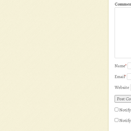
Commen
Name
*
Email
*
Website
Notify
Notify