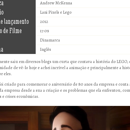
ca
Andrew McKenna
io
Lani Pixels e Lego
de lançamento
2012
o de Filme
17:09
Dinamarca
ma
Inglês
ente saiu em diversos blogs um curta que contava a história do LEGO, e
nidade de vê-lo hoje e achei incrível a animação e principalmente a hist
r eles.
foi criado para comemorar o aniversário de 80 anos da empresa e conta 
 da empresa desde a sua a criação e os problemas que ela enfrentou, co
s e crises econômicas.