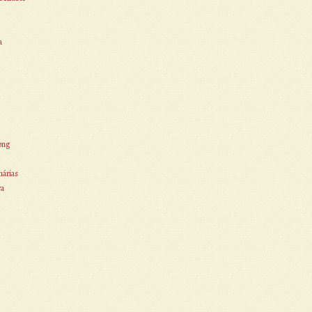
a
ong
nárias
ra