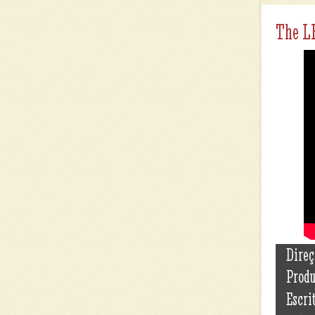
The L
Direç
Prod
Escri