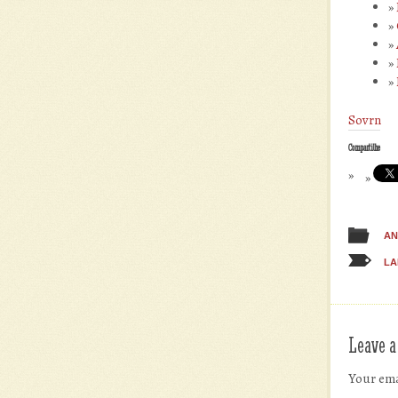
Sovrn
Compartilhe
AN
LA
Leave a
Your ema