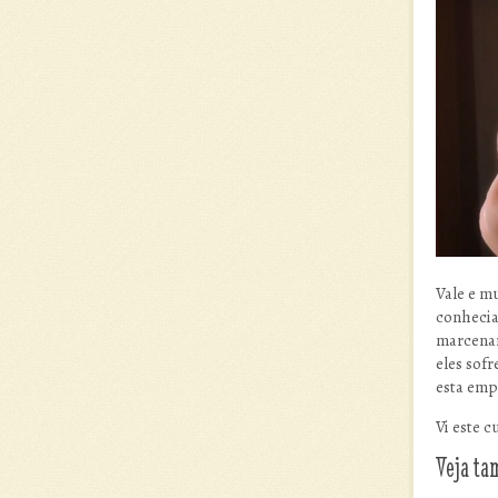
Vale e mu
conhecia
marcenar
eles sof
esta emp
Vi este 
Veja t