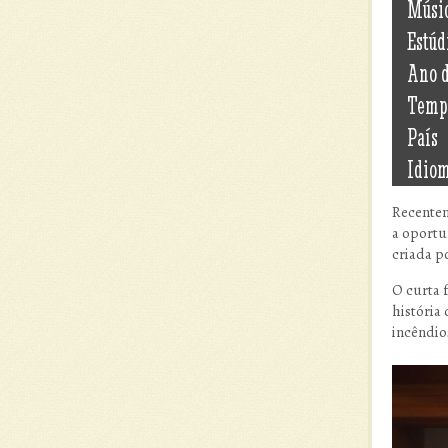
Músi
Estúd
Ano 
Temp
País
Idio
Recentem
a oportu
criada po
O curta 
história
incêndio