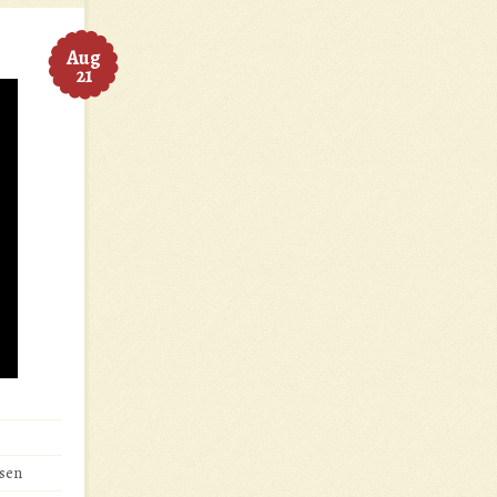
Aug
21
lsen