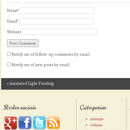
Name
*
Email
*
Website
Notify me of follow-up comments by email.
Notify me of new posts by email.
«
Animated Light Painting
Post navigation
Redes sociais
Categorias
Animação
Culinária