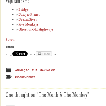
Veja também:
Bridge
Danger Planet
DreamGiver
Five Monkeys
Ghost of Old Highways
Sovrn
Compartilhe
Email
ANIMAÇÃO
EUA
MAKING OF
INDEPENDENTE
One thought on “
The Monk & The Monkey
”