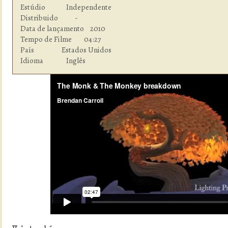
Estúdio  	      Independente

Distribuido           -

Data de lançamento    2010

Tempo de Filme        04:27

País                  Estados Unidos

Idioma  	      Inglês