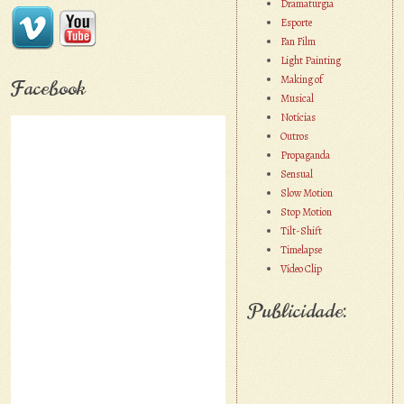
Dramaturgia
Esporte
Fan Film
Light Painting
Making of
Facebook
Musical
Notícias
Outros
Propaganda
Sensual
Slow Motion
Stop Motion
Tilt-Shift
Timelapse
Vídeo Clip
Publicidade: