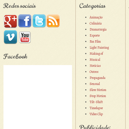
Redes sociais
Categorias
Animação
Culinária
Dramaturgia
Esporte
Fan Film
Light Painting
Making of
Facebook
Musical
Notícias
Outros
Propaganda
Sensual
Slow Motion
Stop Motion
Tilt-Shift
Timelapse
Vídeo Clip
Publicidade: