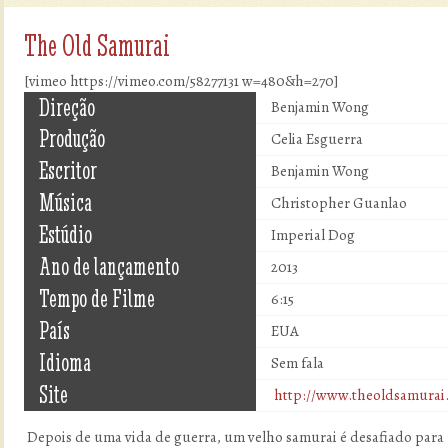
The Old Samurai
[vimeo https://vimeo.com/58277131 w=480&h=270]
Direção
Benjamin Wong
Produção
Celia Esguerra
Escritor
Benjamin Wong
Música
Christopher Guanlao
Estúdio
Imperial Dog
Ano de lançamento
2013
Tempo de Filme
6:15
País
EUA
Idioma
Sem fala
Site
http://www.theoldsamurai
Depois de uma vida de guerra, um velho samurai é desafiado para