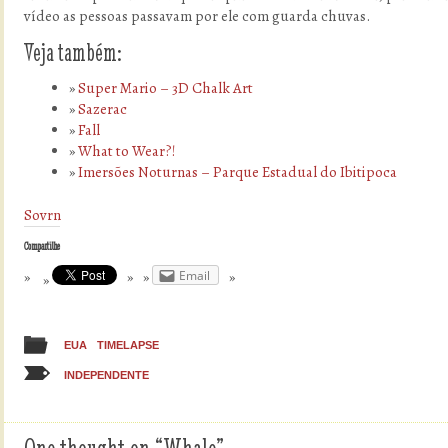
vídeo as pessoas passavam por ele com guarda chuvas.
Veja também:
Super Mario – 3D Chalk Art
Sazerac
Fall
What to Wear?!
Imersões Noturnas – Parque Estadual do Ibitipoca
Sovrn
Compartilhe
Email
EUA
TIMELAPSE
INDEPENDENTE
One thought on “
Whale
”