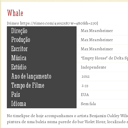
Whale
[vimeo https://vimeo.com/43652587 w=480&h=270]
Direção
Max Mearsheimer
Produção
Max Mearsheimer
Escritor
Max Mearsheimer
Música
“Empty House” de Delta Sp
Estúdio
Independente
Ano de lançamento
2012
Tempo de Filme
2:33
País
EUA
Idioma
Sem fala
No timelipse de hoje acompanhamos o artista Benjamin Oakley Wils
pintura de uma baleia numa parede do bar Violet Hour, localizado