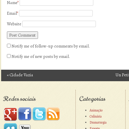
Name
*
Email
*
Website
Notify me of follow-up comments by email.
Notify me of new posts by email.
«
Cidade Vazia
Un Pet
Post navigation
Redes sociais
Categorias
Animação
Culinária
Dramaturgia
Esporte