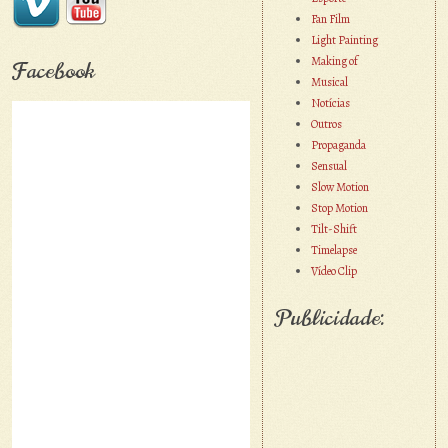
Fan Film
Light Painting
Making of
Facebook
Musical
Notícias
Outros
Propaganda
Sensual
Slow Motion
Stop Motion
Tilt-Shift
Timelapse
Vídeo Clip
Publicidade: