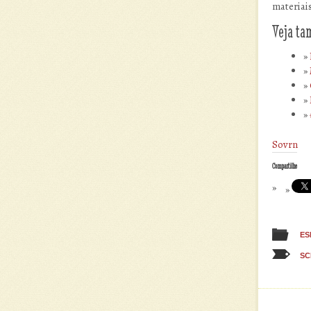
materiai
Veja t
Sovrn
Compartilhe
ES
SC