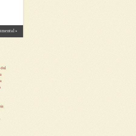
umental
»
o Sul
a
a
a
sia
s