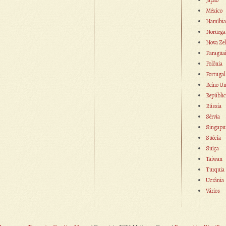
México
Namíbia
Noruega
Nova Zel
Paragua
Polônia
Portugal
Reino Un
Repúblic
Rússia
Sérvia
Singapu
Suécia
Suíça
Taiwan
Turquia
Ucrânia
Vários