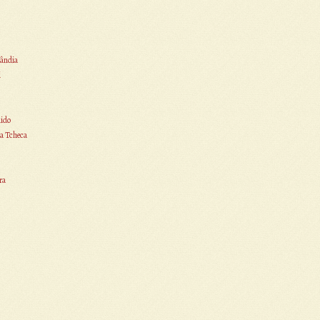
ândia
i
ido
a Tcheca
ra