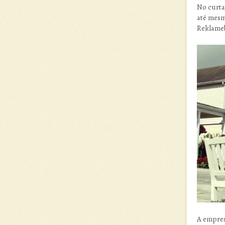
No curta
até mesm
Reklameb
A empres