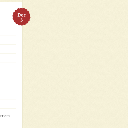
Dec
3
ver em