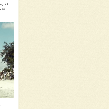
ugir e
rven
e