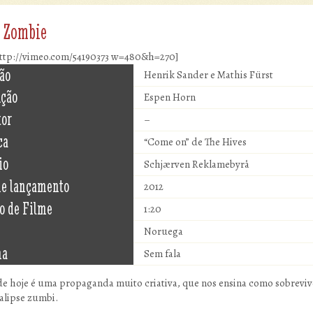
 Zombie
ttp://vimeo.com/54190373 w=480&h=270]
ão
Henrik Sander e Mathis Fürst
ução
Espen Horn
tor
–
ca
“Come on” de The Hives
io
Schjærven Reklamebyrå
de lançamento
2012
o de Filme
1:20
Noruega
ma
Sem fala
de hoje é uma propaganda muito criativa, que nos ensina como sobrevi
lipse zumbi.