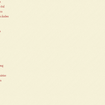
a
o Sul
ca
s Árabes
a
ong
nárias
ra