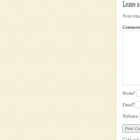
Leave a
Your ema
Commen
Name
*
Email
*
Website