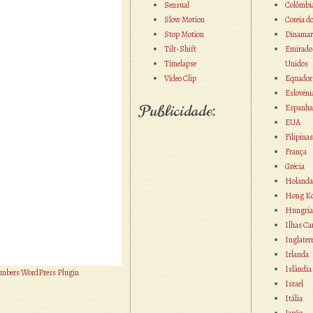
Sensual
Colômbi
Slow Motion
Coreia d
Stop Motion
Dinamar
Tilt-Shift
Emirado
Timelapse
Unidos
Vídeo Clip
Equador
Eslovéni
Publicidade:
Espanha
EUA
Filipinas
França
Grécia
Holanda
Hong K
Hungria
Ilhas Ca
Inglater
Irlanda
Islândia
mbers WordPress Plugin
Israel
Itália
Japão