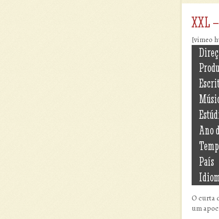
XXL –
[vimeo h
Direç
Prod
Escri
Músi
Estúd
Ano 
Temp
País
Idio
O curta 
um apoca