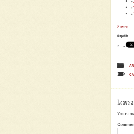
Sovrn
Compartilhe
AR
CA
Leave a
Your ema
Commen