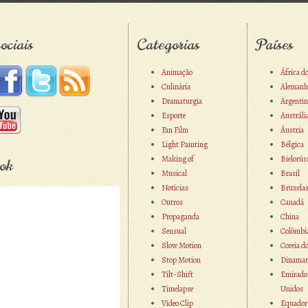
ociais
Categorias
Países
Animação
África d
Culinária
Alemanh
Dramaturgia
Argentin
Esporte
Austráli
Fan Film
Áustria
Light Painting
Bélgica
Making of
Bielorús
ok
Musical
Brasil
Notícias
Bruxela
Outros
Canadá
Propaganda
China
Sensual
Colômbi
Slow Motion
Coreia d
Stop Motion
Dinamar
Tilt-Shift
Emirado
Timelapse
Unidos
Vídeo Clip
Equador