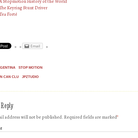
A Stopmotion History of the World
The Keyring Stunt Driver
Tea Forté
Email
GENTINA
STOP MOTION
N CAN CLU
JPZTUDIO
 Reply
il address will not be published.
Required fields are marked
*
t