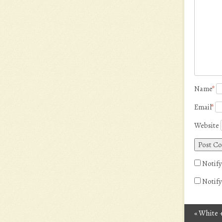
Name
*
Email
*
Website
Notify
Notify
«
White +
Post n