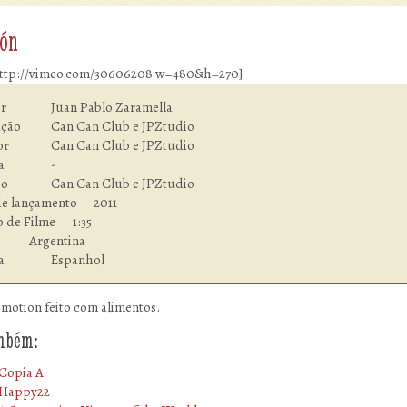
ión
http://vimeo.com/30606208 w=480&h=270]
n Pablo Zaramella

an Can Club e JPZtudio

an Club e JPZtudio

      	-

 e JPZtudio

e lançamento      2011

 Filme    	1:35

Argentina

Idioma  	        Espanhol
motion feito com alimentos.
ambém:
Copia A
Happy22