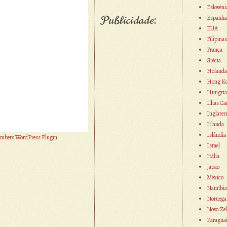
Eslovéni
Publicidade:
Espanha
EUA
Filipinas
França
Grécia
Holanda
Hong K
Hungria
Ilhas Ca
Inglater
Irlanda
Islândia
mbers WordPress Plugin
Israel
Itália
Japão
México
Namíbia
Noruega
Nova Zel
Paragua