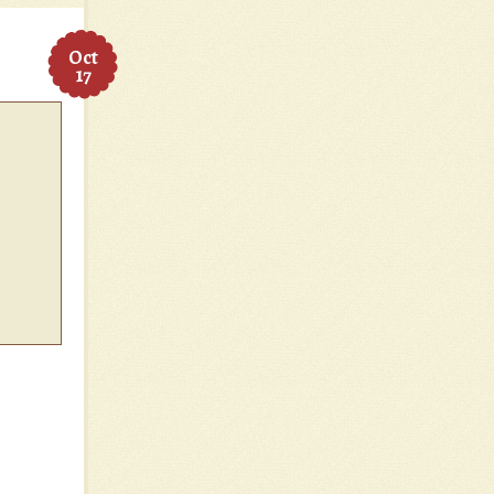
Oct
17