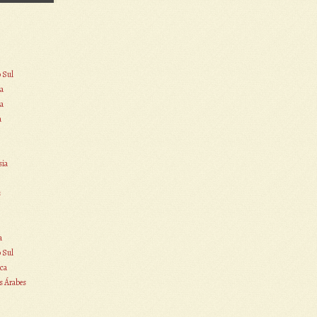
o Sul
a
a
a
sia
s
a
o Sul
ca
s Árabes