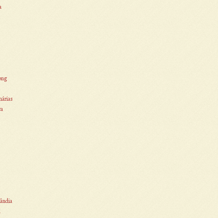
a
ong
nárias
ra
ândia
i