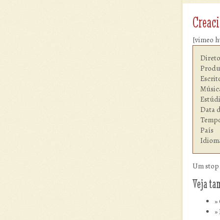
Creac
[vimeo 
Diretor         	Jua
Produção        	C
Escritor        	Can C
Música    
Estúdio  	        Can Can Club
Data d
Tempo de
País            	
Um stop 
Veja t