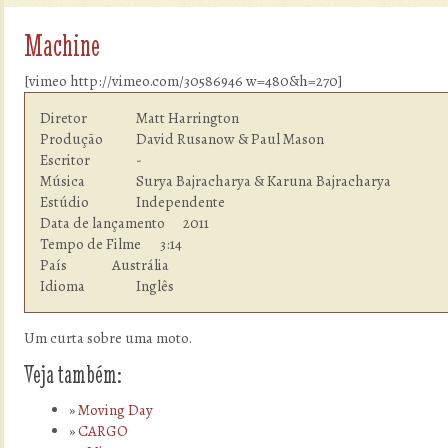
Machine
[vimeo http://vimeo.com/30586946 w=480&h=270]
Diretor         	Matt Harrington

Produção        	David Rusanow & Paul Mason

Escritor        	-

Música          	Surya Bajracharya & Karuna Bajracharya

Estúdio  	        Independente

Data de lançamento      2011

Tempo de Filme    	3:14

País            	Austrália

Idioma  	        Inglês
Um curta sobre uma moto.
Veja também:
Moving Day
CARGO