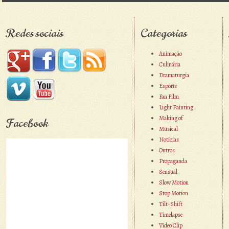
Redes sociais
Categorias
Animação
Culinária
Dramaturgia
Esporte
Fan Film
Light Painting
Making of
Facebook
Musical
Notícias
Outros
Propaganda
Sensual
Slow Motion
Stop Motion
Tilt-Shift
Timelapse
Vídeo Clip