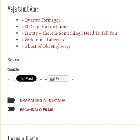
Veja também:
Quattro Formaggi
El Despertar de Jaume
Tsintty – There Is Something I Need To Tell You
Verkeren – Laberinto
Ghost of Old Highways
Sovrn
Compartilhe
Email
DRAMATURGIA
ESPANHA
ESCANDALO FILMS
Leave a Reply