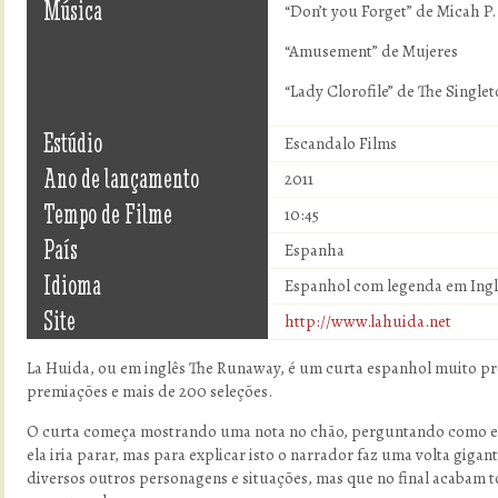
Música
“Don’t you Forget” de Micah P
“Amusement” de Mujeres
“Lady Clorofile” de The Single
Estúdio
Escandalo Films
Ano de lançamento
2011
Tempo de Filme
10:45
País
Espanha
Idioma
Espanhol com legenda em Ingl
Site
http://www.lahuida.net
La Huida, ou em inglês The Runaway, é um curta espanhol muito p
premiações e mais de 200 seleções.
O curta começa mostrando uma nota no chão, perguntando como ela
ela iria parar, mas para explicar isto o narrador faz uma volta giga
diversos outros personagens e situações, mas que no final acabam to