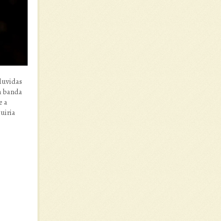
 duvidas
ua banda
e a
guiria