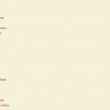
ong
nárias
ra
ândia
i
ido
a Tcheca