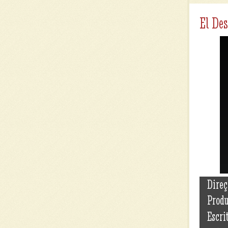
El Des
Direç
Prod
Escri