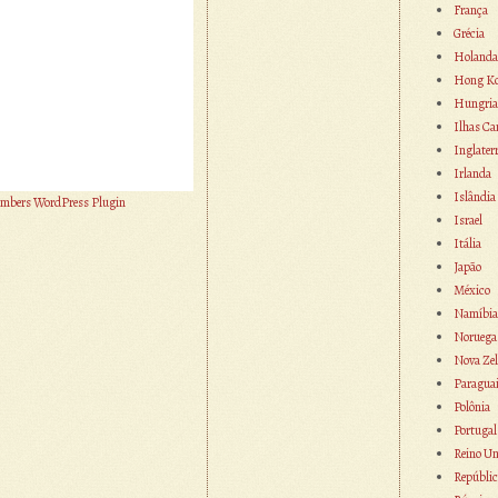
França
Grécia
Holanda
Hong K
Hungria
Ilhas Ca
Inglater
Irlanda
Islândia
mbers WordPress Plugin
Israel
Itália
Japão
México
Namíbia
Noruega
Nova Zel
Paragua
Polônia
Portugal
Reino Un
Repúblic