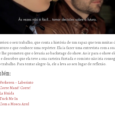
enviou o seu trabalho, que conta a história de um rapaz que tem muitas
futuro e que conhece uma repórter. Ela ia fazer uma entrevista com a s
 e lhe prometeu que o levaria ao backstage do show. Ao ir para o show el
e descobre que ela teve a sua carteira furtada e com isto não iria conse
o trabalho. Para tentar alegre-la, ele a leva ao seu lugar de reflexão.
ambém:
Verkeren – Laberinto
Corre Mané! Corre!
La Huida
Tuck Me In
Com a Mosca Azul