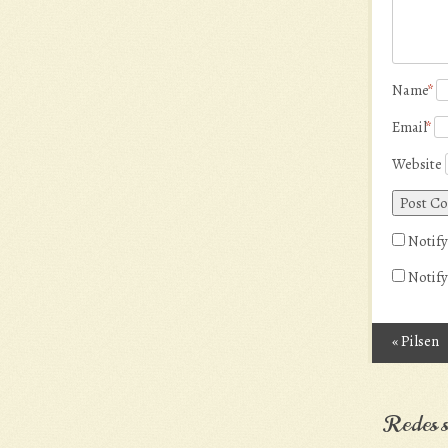
Name
*
Email
*
Website
Notify
Notify
«
Pilsen
Post n
Redes s