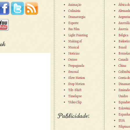
Animação
África d
Culinária
Alemanh
Dramaturgia
Argentin
Esporte
Austráli
Fan Film
Áustria
Light Painting
Bélgica
Making of
Bielorús
ok
Musical
Brasil
Notícias
Bruxela
Outros
Canadá
Propaganda
China
Sensual
Colômbi
Slow Motion
Coreia d
Stop Motion
Dinamar
Tilt-Shift
Emirado
Timelapse
Unidos
Vídeo Clip
Equador
Eslovéni
Publicidade:
Espanha
EUA
Filipinas