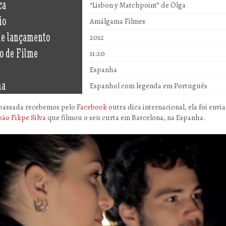
ca
“Lisbon y Matchpoint” de Ölga
io
Amálgama Filmes
de lançamento
2012
o de Filme
11:20
Espanha
ma
Espanhol com legenda em Português
passada recebemos pelo
Facebook
outra dica internacional, ela foi envi
oão Filipe Silva
que filmou o seu curta em Barcelona, na Espanha.