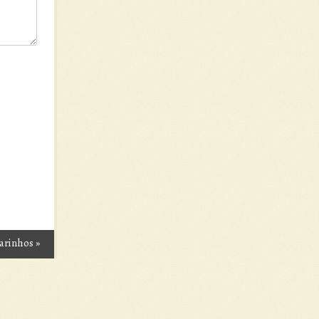
sarinhos
»