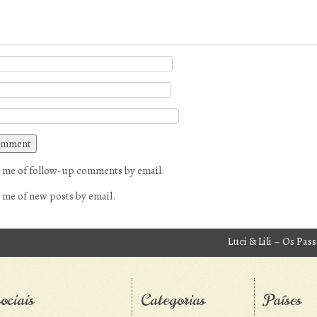
 me of follow-up comments by email.
 me of new posts by email.
Luci & Lili – Os Pas
avigation
ociais
Categorias
Países