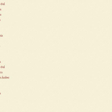
o Sul
a
a
a
sia
s
a
o Sul
ca
s Árabes
a