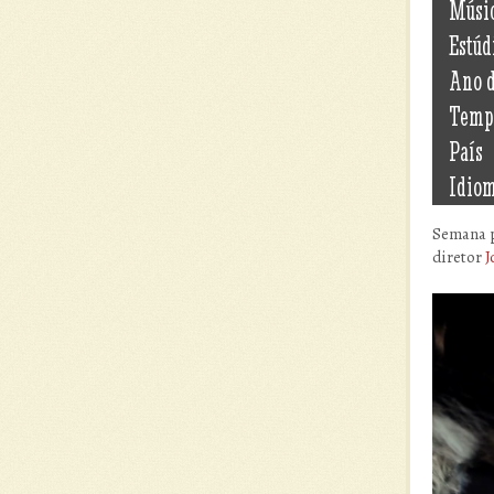
Músi
Estúd
Ano 
Temp
País
Idio
Semana 
diretor
J