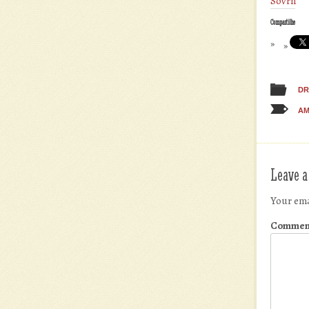
Sovrn
Compartilhe
DR
AM
Leave a
Your ema
Commen