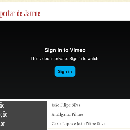
pertar de Jaume
ão
João Filipe Silva
ução
Amálgama Filmes
tor
Carla Lopes e João Filipe Silva