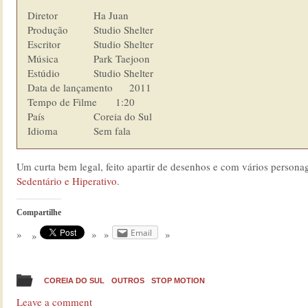
Diretor         	Ha Juan

Produção        	Studio Shelter

Escritor        	Studio Shelter

Música          	Park Taejoon

Estúdio  	        Studio Shelter

Data de lançamento      2011

Tempo de Filme    	1:20

País            	Coreia do Sul

Idioma  	        Sem fala
Um curta bem legal, feito apartir de desenhos e com vários personag
Sedentário e Hiperativo
.
Compartilhe
Email
COREIA DO SUL
OUTROS
STOP MOTION
Leave a comment