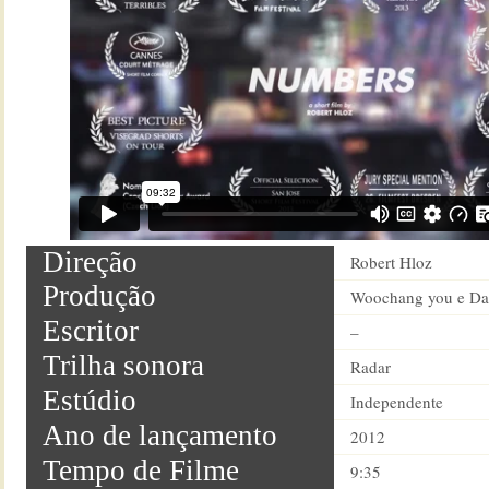
Direção
Robert Hloz
Produção
Woochang you e D
Escritor
–
Trilha sonora
Radar
Estúdio
Independente
Ano de lançamento
2012
Tempo de Filme
9:35