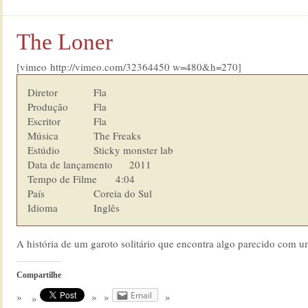
The Loner
[vimeo http://vimeo.com/32364450 w=480&h=270]
Diretor         	Fla

Produção        	Fla

Escritor        	Fla

Música          	The Freaks

Estúdio  	        Sticky monster lab

Data de lançamento      2011

Tempo de Filme    	4:04

País            	Coreia do Sul

Idioma  	        Inglês
A história de um garoto solitário que encontra algo parecido com u
Compartilhe
Email