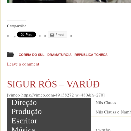
Compartilhe
Email
COREIA DO SUL
DRAMATURGIA
REPÚBLICA TCHECA
Leave a comment
SIGUR RÓS – VARÚÐ
[vimeo https://vimeo.com/49138272 w=480&h=270]
Direção
Nils Clauss
Produção
Nils Clauss e Namh
Escritor
–
Música
VARÚÐ