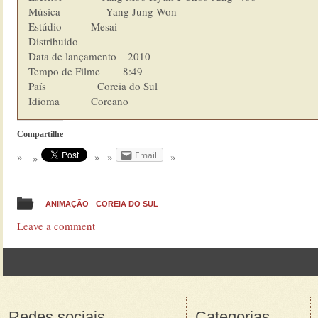
Música                Yang Jung Won

Estúdio  	      Mesai

Distribuido           -

Data de lançamento    2010

Tempo de Filme        8:49

País                  Coreia do Sul

Idioma  	      Coreano
Compartilhe
Email
ANIMAÇÃO
COREIA DO SUL
Leave a comment
Post navigation
Redes sociais
Categorias