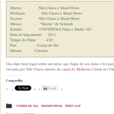
Diretor                 Nils Clauss e Stuart Howe

Produção                Nils Clauss e Stuart Howe

Escritor                Nils Clauss e Stuart Howe

Música                  "Sincity" de Schmidt

Estúdio                 CONTENTed Films e Studio 163

Data de lançamento      2011

Tempo de Filme          4:02

País                    Coreia do Sul

Idioma  	        Coreano
Um clipe bem legal sobre um peixe que fugiu de seu dono e foi para
enviada por
Nils Clauss
através do
canal do Melhores Curtas
no Vi
Compartilhe
Email
COREIA DO SUL
DRAMATURGIA
VÍDEO CLIP
Leave a comment