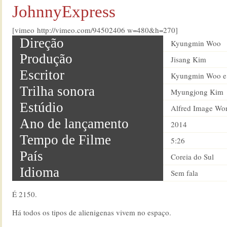
JohnnyExpress
[vimeo http://vimeo.com/94502406 w=480&h=270]
Direção
Kyungmin Woo
Produção
Jisang Kim
Escritor
Kyungmin Woo e 
Trilha sonora
Myungjong Kim
Estúdio
Alfred Image Wo
Ano de lançamento
2014
Tempo de Filme
5:26
País
Coreia do Sul
Idioma
Sem fala
É 2150.
Há todos os tipos de alienigenas vivem no espaço.