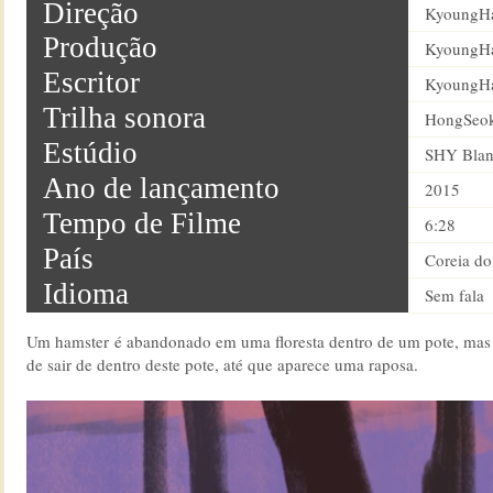
Direção
KyoungH
Produção
KyoungH
Escritor
KyoungH
Trilha sonora
HongSeok
Estúdio
SHY Blan
Ano de lançamento
2015
Tempo de Filme
6:28
País
Coreia do
Idioma
Sem fala
Um hamster é abandonado em uma floresta dentro de um pote, mas
de sair de dentro deste pote, até que aparece uma raposa.