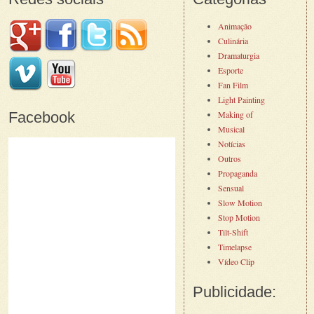
Animação
Culinária
Dramaturgia
Esporte
Fan Film
Light Painting
Facebook
Making of
Musical
Notícias
Outros
Propaganda
Sensual
Slow Motion
Stop Motion
Tilt-Shift
Timelapse
Vídeo Clip
Publicidade: