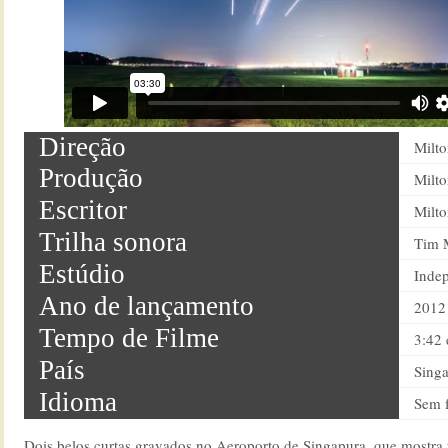
Direção
Milto
Produção
Milto
Escritor
Milto
Trilha sonora
Tim 
Estúdio
Inde
Ano de lançamento
2012
Tempo de Filme
3:42 
País
Sing
Idioma
Sem f
Dois belos curtas gravados no Aeroporto de Singapura, que mostra