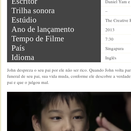
Escritor
Daniel Yam e
Trilha sonora
–
Estúdio
The Creative
Ano de lançamento
2013
Tempo de Filme
7:30
País
Singapura
Idioma
Inglês
John despreza o seu pai por ele não ser rico. Quando John volta par
funeral de seu pai, sua vida muda, conforme ele descobre a verdade
pai e que o julgou mal.