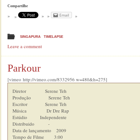
Compartilhe
Email
SINGAPURA
TIMELAPSE
Leave a comment
Parkour
[vimeo http://vimeo.com/8332956 w=480&h=275]
Diretor               Serene Teh

Produção              Serene Teh

Escritor              Serene Teh

Música                Dr Dre Rap

Estúdio  	      Independente

Distribuido           -

Data de lançamento    2009

Tempo de Filme        3:00
