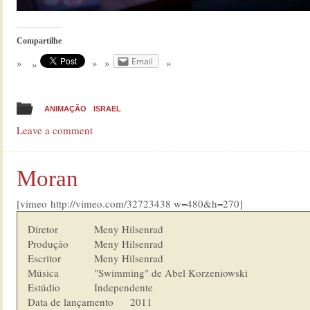
Compartilhe
Email
ANIMAÇÃO
ISRAEL
Leave a comment
Moran
[vimeo http://vimeo.com/32723438 w=480&h=270]
Diretor         	Meny Hilsenrad

Produção        	Meny Hilsenrad

Escritor        	Meny Hilsenrad

Música          	"Swimming" de Abel Korzeniowski

Estúdio  	        Independente

Data de lançamento      2011
