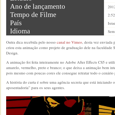
Ano de lançamento
201
Tempo de Filme
2:52
País
Isra
Idioma
Sem 
Outra dica recebida pelo nosso
canal no Vimeo
, desta vez enviada 
criou esta animação como projeto de graduação dele na faculdade 
Design.
A animação foi feita inteiramente no Adobe After Effects CS5 e util
amarelo, vermelho, preto e branco; o que deixa a animação bem inte
pois mesmo com poucas cores ele consegue retratar todo o cenário 
A história do curta é sobre uma agência secreta que está iniciando 
aposentadoria” para os seus agentes.