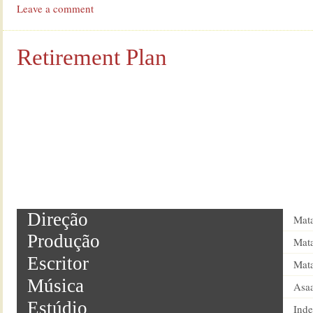
Leave a comment
Retirement Plan
Direção
Mat
Produção
Mat
Escritor
Mat
Música
Asaa
Estúdio
Ind