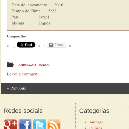
Data de lançamento      2010

Tempo de Filme    	5:22

País            	Israel

Idioma  	        Inglês
Compartilhe
Email
ANIMAÇÃO
ISRAEL
Leave a comment
«
Previous
Post navigation
Redes sociais
Categorias
Animação
Culinária