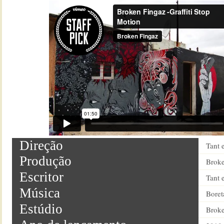
Direção
Tant 
Produção
Broke
Escritor
Tant 
Música
Boret
Estúdio
Broke