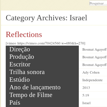
Category Archives:
Israel
Reflections
[vimeo https://vimeo.com/70424560 w=480&h=270]
Direção
Bosmat Agayoff
Produção
Bosmat Agayoff
Escritor
Bosmat Agayoff
Trilha sonora
Ady Cohen
Estúdio
Independente
Ano de lançamento
2013
Tempo de Filme
5:19
País
Israel