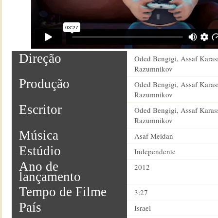
Direção
Oded Bengigi, Assaf Karas
Razumnikov
Produção
Oded Bengigi, Assaf Karas
Razumnikov
Escritor
Oded Bengigi, Assaf Karas
Razumnikov
Música
Asaf Meidan
Estúdio
Independente
Ano de
2012
lançamento
Tempo de Filme
3:27
País
Israel