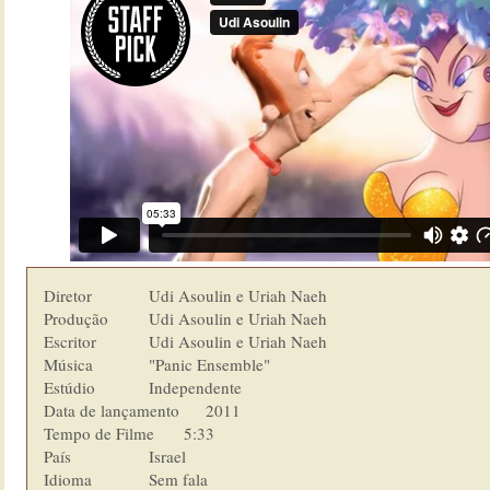
Diretor         	Udi Asoulin e Uriah Naeh

Produção        	Udi Asoulin e Uriah Naeh

Escritor        	Udi Asoulin e Uriah Naeh

Música          	"Panic Ensemble"

Estúdio  	        Independente

Data de lançamento      2011

Tempo de Filme    	5:33

País            	Israel

Idioma  	        Sem fala