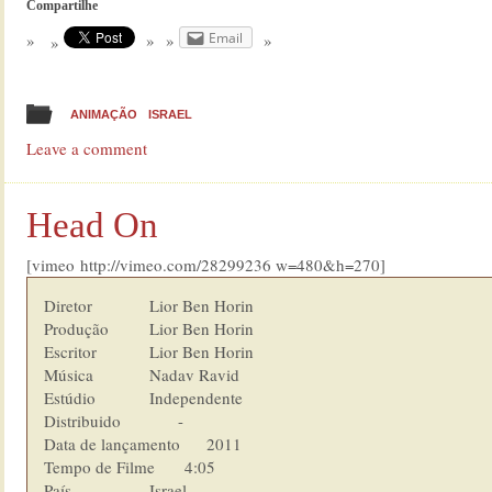
Compartilhe
Email
ANIMAÇÃO
ISRAEL
Leave a comment
Head On
[vimeo http://vimeo.com/28299236 w=480&h=270]
Diretor         	Lior Ben Horin

Produção        	Lior Ben Horin

Escritor        	Lior Ben Horin

Música          	Nadav Ravid

Estúdio  	        Independente

Distribuido             -

Data de lançamento      2011

Tempo de Filme    	4:05

País            	Israel
