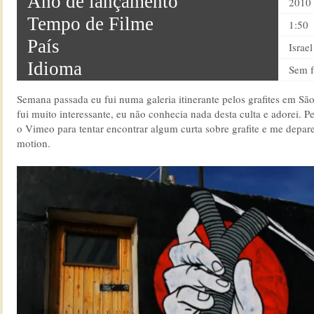
Ano de lançamento
2010
Tempo de Filme
1:50
País
Israel
Idioma
Sem f
Semana passada eu fui numa galeria itinerante pelos grafites em São
fui muito interessante, eu não conhecia nada desta culta e adorei. Pe
o Vimeo para tentar encontrar algum curta sobre grafite e me depar
motion.