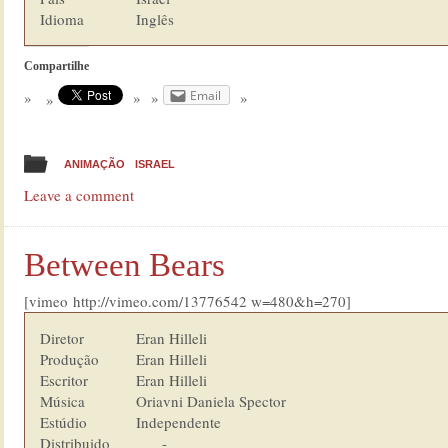
Idioma  	        Inglês
Compartilhe
Email
ANIMAÇÃO
ISRAEL
Leave a comment
Between Bears
[vimeo http://vimeo.com/13776542 w=480&h=270]
Diretor         	Eran Hilleli

Produção        	Eran Hilleli

Escritor        	Eran Hilleli

Música          	Oriavni Daniela Spector

Estúdio  	        Independente

Distribuido             -
