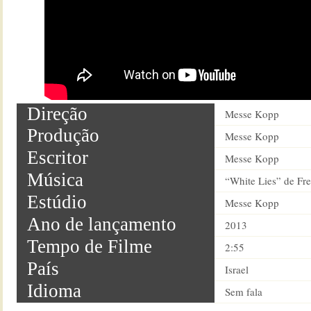
Direção
Messe Kopp
Produção
Messe Kopp
Escritor
Messe Kopp
Música
“White Lies” de Fr
Estúdio
Messe Kopp
Ano de lançamento
2013
Tempo de Filme
2:55
País
Israel
Idioma
Sem fala