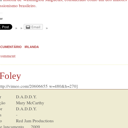
ssionismo brasileiro
.
he
Email
CUMENTÁRIO
IRLANDA
 comment
 Foley
http://vimeo.com/20606655 w=480&h=270]
  	D.A.D.D.Y.

   	Mary McCarthy

  	D.A.D.D.Y.

        	-

roductions

e lançamento      2009
