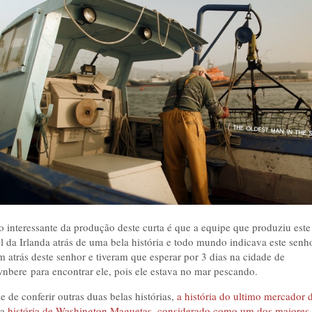
 interessante da produção deste curta é que a equipe que produziu este 
ul da Irlanda atrás de uma bela história e todo mundo indicava este senh
m atrás deste senhor e tiveram que esperar por 3 dias na cidade de
wnbere para encontrar ele, pois ele estava no mar pescando.
 de conferir outras duas belas histórias,
a história do ultimo mercador 
 a
história de Washington Maguetas, considerado como um dos maiores a