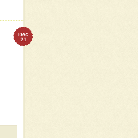
Dec
21