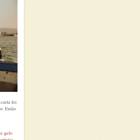
curta foi
or. Então
de gelo
rtistas