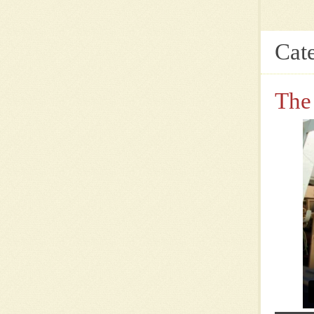
Cat
The