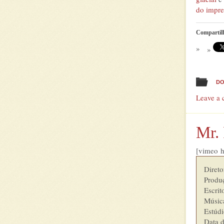
do impre
Compartil
DO
Leave a
Mr.
[vimeo 
Diretor       
Produção     
Escritor      
Música  
Estúdio  	        Red Jam P
Data d