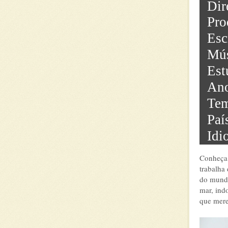
Dir
Pro
Esc
Mús
Est
Ano
Tem
Paí
Idi
Conheça 
trabalha
do mundo
mar, ind
que mere