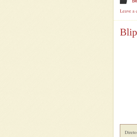
DR
Leave a
Bli
Diretor         	Sean