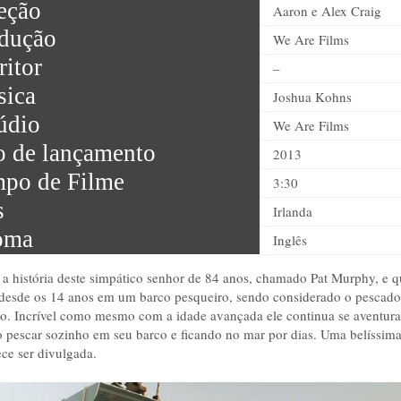
eção
Aaron e Alex Craig
dução
We Are Films
ritor
–
ica
Joshua Kohns
údio
We Are Films
 de lançamento
2013
po de Filme
3:30
s
Irlanda
oma
Inglês
a história deste simpático senhor de 84 anos, chamado Pat Murphy, e q
 desde os 14 anos em um barco pesqueiro, sendo considerado o pescado
. Incrível como mesmo com a idade avançada ele continua se aventur
o pescar sozinho em seu barco e ficando no mar por dias. Uma belíssima 
ce ser divulgada.