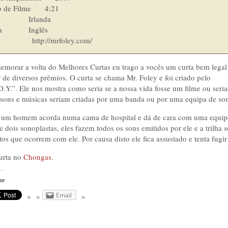
 Filme    	4:21

   	Irlanda

nglês

                 http://mrfoley.com/
emorar a volta do Melhores Curtas eu trago a vocês um curta bem legal
 de diversos prêmios. O curta se chama Mr. Foley e foi criado pelo
.Y.”. Ele nos mostra como seria se a nossa vida fosse um filme ou seri
 sons e músicas seriam criadas por uma banda ou por uma equipa de son
 um homem acorda numa cama de hospital e dá de cara com uma equip
 dois sonoplastas, eles fazem todos os sons emitidos por ele e a trilha 
tos que ocorrem com ele. Por causa disto ele fica assustado e tenta fugi
curta no
Chongas
.
he
Email