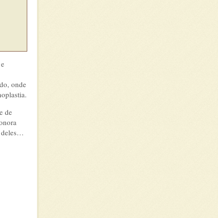
 e
ado, onde
oplastia.
e de
sonora
r deles…