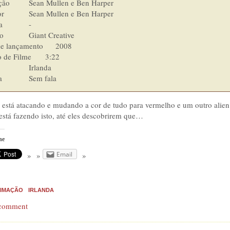
ean Mullen e Ben Harper

 Mullen e Ben Harper

        	-

Creative

e lançamento      2008

 Filme    	3:22

   	Irlanda

Idioma  	        Sem fala
 está atacando e mudando a cor de tudo para vermelho e um outro alien
stá fazendo isto, até eles descobrirem que…
he
Email
IMAÇÃO
IRLANDA
 comment