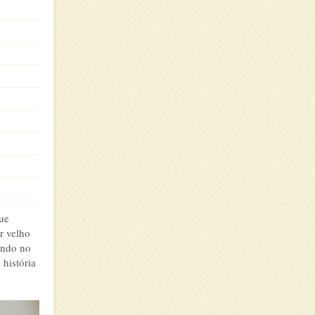
ue
r velho
ando no
história