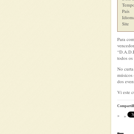
Tempo de
País         
Idioma  	        I
Site   
Para com
vencedor
“D.A.D.D
todos os
No curta
músicos e
dos even
Vi este 
Compartil