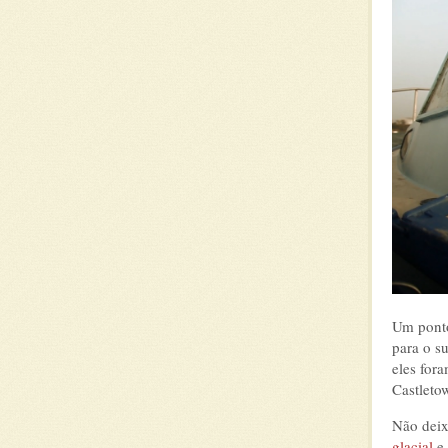
Um ponto
para o s
eles fora
Castleto
Não deixe
glacial
e