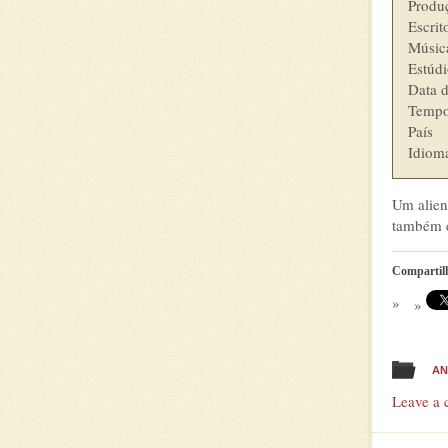
Produção        	S
Escritor        	Sean
Música  
Estúdio  	        Giant 
Data d
Tempo de
País         
Um alien
também e
Compartil
AN
Leave a