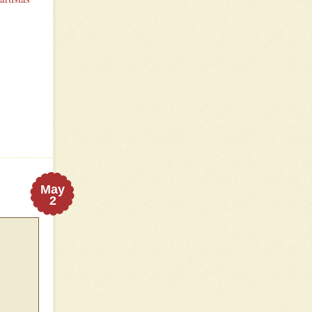
May
2