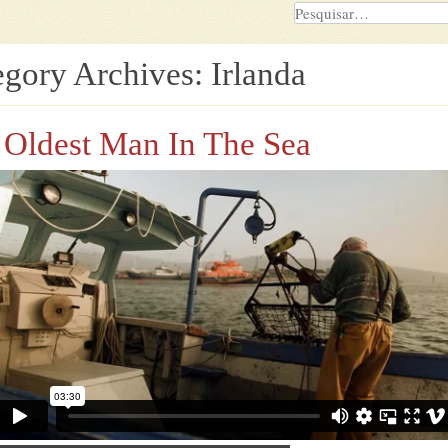
egory Archives:
Irlanda
 Oldest Man In The Sea