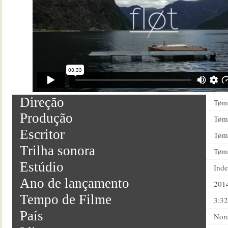
Direção
Tøm 
Produção
Tøm 
Escritor
Tøm 
Trilha sonora
Tøm 
Estúdio
Ind
Ano de lançamento
201
Tempo de Filme
3:32
País
Nor