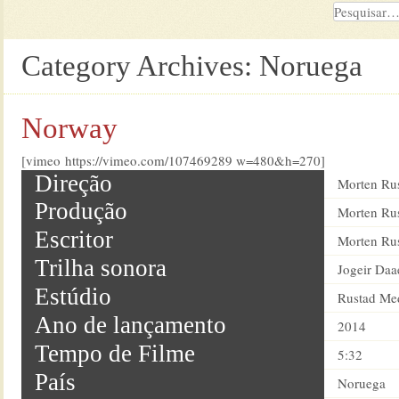
Category Archives:
Noruega
Norway
[vimeo https://vimeo.com/107469289 w=480&h=270]
Direção
Morten Ru
Produção
Morten Ru
Escritor
Morten Ru
Trilha sonora
Jogeir Da
Estúdio
Rustad Me
Ano de lançamento
2014
Tempo de Filme
5:32
País
Noruega