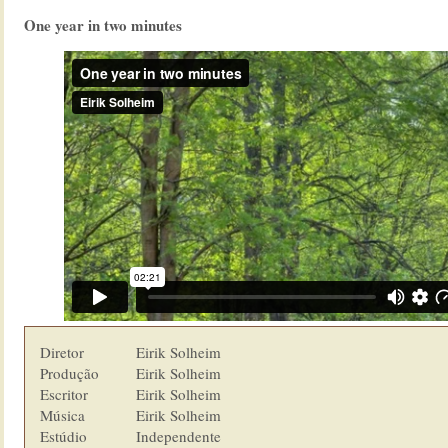
One year in two minutes
Diretor         	Eirik Solheim

Produção        	Eirik Solheim

Escritor        	Eirik Solheim

Música          	Eirik Solheim

Estúdio  	        Independente
