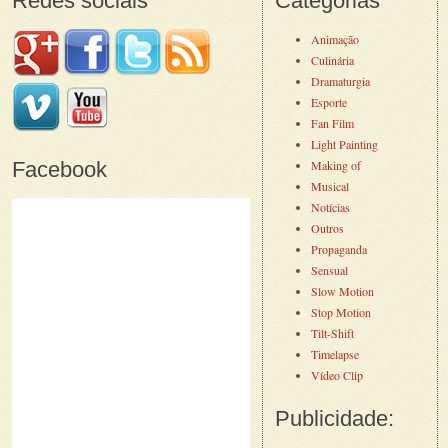
Redes sociais
Categorias
Animação
Culinária
Dramaturgia
Esporte
Fan Film
Light Painting
Facebook
Making of
Musical
Notícias
Outros
Propaganda
Sensual
Slow Motion
Stop Motion
Tilt-Shift
Timelapse
Vídeo Clip
Publicidade: