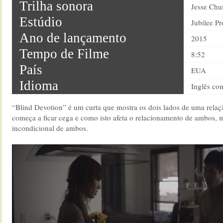
Trilha sonora
Jesse Chu
Estúdio
Jubilee Pr
Ano de lançamento
2015
Tempo de Filme
8:52
País
EUA
Idioma
Inglês co
“Blind Devotion” é um curta que mostra os dois lados de uma rela
começa a ficar cega e como isto afeta o relacionamento de ambos,
incondicional de ambos.