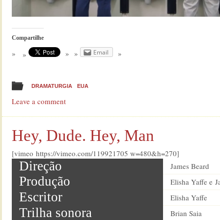
Compartilhe
Email
DRAMATURGIA
EUA
Leave a comment
Hey, Dude. Hey, Man
[vimeo https://vimeo.com/119921705 w=480&h=270]
Direção
James Beard
Produção
Elisha Yaffe e 
Escritor
Elisha Yaffe
Trilha sonora
Brian Saia