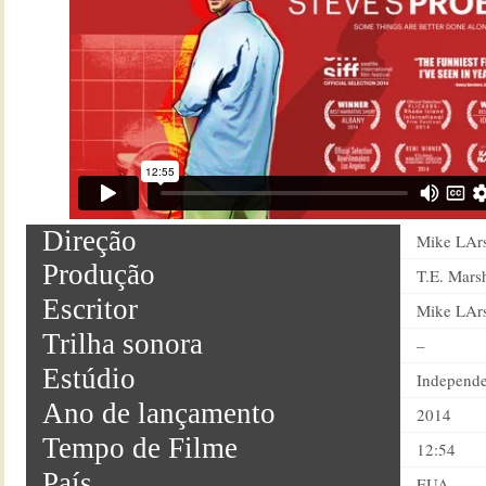
Direção
Mike LAr
Produção
T.E. Marsh
Escritor
Mike LAr
Trilha sonora
–
Estúdio
Independe
Ano de lançamento
2014
Tempo de Filme
12:54
País
EUA