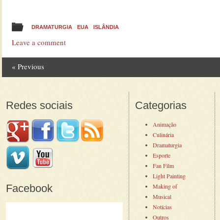
DRAMATURGIA
EUA
ISLÂNDIA
Leave a comment
«
Previous
Post navigation
Redes sociais
Categorias
Animação
Culinária
Dramaturgia
Esporte
Fan Film
Light Painting
Facebook
Making of
Musical
Notícias
Outros