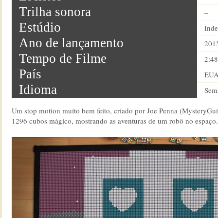
Trilha sonora
–
Estúdio
Ind
Ano de lançamento
201
Tempo de Filme
2:48
País
EU
Idioma
Sem 
Um stop motion muito bem feito, criado por Joe Penna (MysteryGui
1296 cubos mágico, mostrando as aventuras de um robô no espaço.