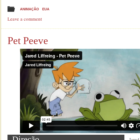
ANIMAÇÃO
EUA
Leave a comment
Pet Peeve
Direção
Jared