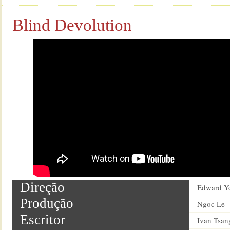
Blind Devolution
Direção
Edward Y
Produção
Ngoc Le
Escritor
Ivan Tsan