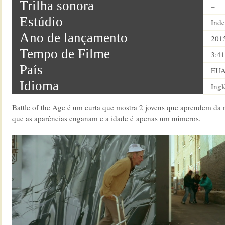
Trilha sonora
–
Estúdio
Ind
Ano de lançamento
201
Tempo de Filme
3:41
País
EU
Idioma
Ingl
Battle of the Age é um curta que mostra 2 jovens que aprendem da m
que as aparências enganam e a idade é apenas um números.