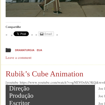
Compartilhe
Email
DRAMATURGIA
EUA
Leave a comment
Rubik’s Cube Animation
[youtube https://www.youtube.com/watch?v=gNEVOsSA3KQ&w=
Direção
Joe 
Produção
Joe 
Escritor
Joe 