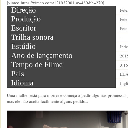
[vimeo https://vimeo.com/121932001 w=480&h=270]
Direção
Pete
Produção
Pete
Escritor
Pete
Trilha sonora
–
Estúdio
Ind
Ano de lançamento
201
Tempo de Filme
3:16
País
EU
Idioma
Ingl
Uma mulher está para morrer e começa a pedir algumas promessas 
mas ele não aceita facilmente alguns pedidos.