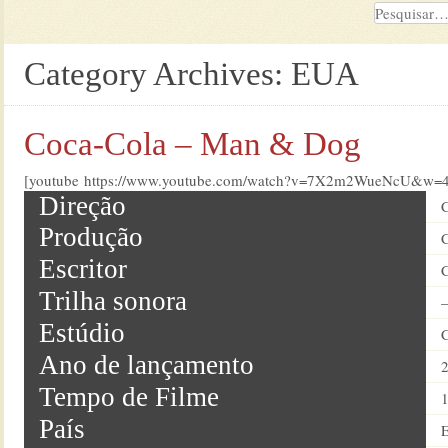
Category Archives:
EUA
Coca-Cola – Man & Dog
[youtube https://www.youtube.com/watch?v=7X2m2WueNcU&w=
Direção
Produção
Escritor
Trilha sonora
Estúdio
Ano de lançamento
Tempo de Filme
1
País