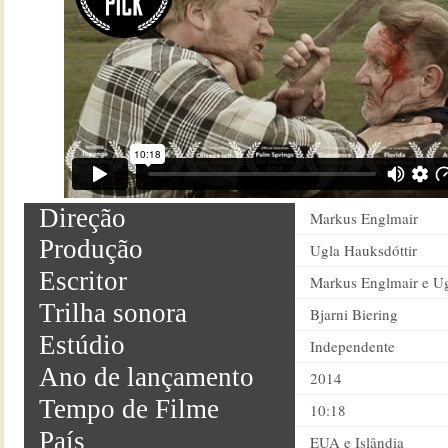
Direção
Markus Englmair
Produção
Ugla Hauksdóttir
Escritor
Markus Englmair e Ug
Trilha sonora
Bjarni Biering
Estúdio
Independente
Ano de lançamento
2014
Tempo de Filme
10:18
País
EUA e Islândia