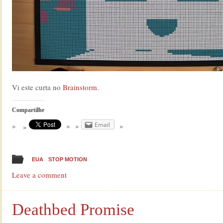
Vi este curta no
Brainstorm
.
Compartilhe
Email
EUA
STOP MOTION
Leave a comment
Deathbed Promise