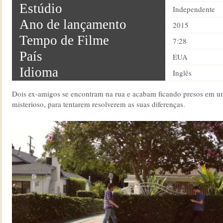
Estúdio
Independente
Ano de lançamento
2015
Tempo de Filme
7:28
País
EUA
Idioma
Inglês
Dois ex-amigos se encontram na rua e acabam ficando presos em 
misterioso, para tentarem resolverem as suas diferenças.