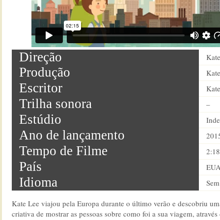
Direção
Kate
Produção
Kate
Escritor
Kate
Trilha sonora
–
Estúdio
Ind
Ano de lançamento
201
Tempo de Filme
2:18
País
EU
Idioma
Sem 
Kate Lee viajou pela Europa durante o último verão e descobriu u
criativa de mostrar as pessoas sobre como foi a sua viagem, atravé