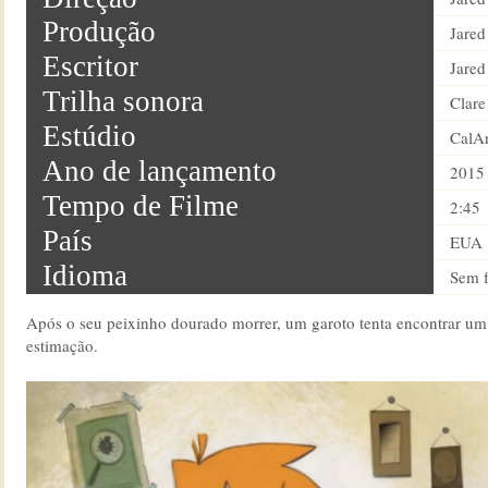
Produção
Jared
Escritor
Jared
Trilha sonora
Clare
Estúdio
CalAr
Ano de lançamento
2015
Tempo de Filme
2:45
País
EUA
Idioma
Sem f
Após o seu peixinho dourado morrer, um garoto tenta encontrar u
estimação.