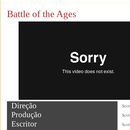
Battle of the Ages
Direção
Scot
Produção
Scot
Escritor
Scot