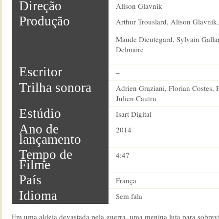
Direção
Alison Glavnik
Produção
Arthur Trouslard, Alison Glavnik,
Maude Dieutegard, Sylvain Galla
Delmaire
Escritor
–
Trilha sonora
Adrien Graziani, Florian Costes, 
Julien Cautru
Estúdio
Isart Digital
Ano de
2014
lançamento
Tempo de
4:47
Filme
País
França
Idioma
Sem fala
Em uma aldeia devastada pela guerra, uma menina luta para sobrev