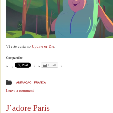
Vi este curta no
Update or Die
.
Compartilhe
Email
ANIMAÇÃO
FRANÇA
Leave a comment
J’adore Paris