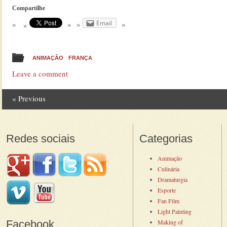
Compartilhe
Email
ANIMAÇÃO
FRANÇA
Leave a comment
«
Previous
Post navigation
Redes sociais
Categorias
Animação
Culinária
Dramaturgia
Esporte
Fan Film
Light Painting
Facebook
Making of