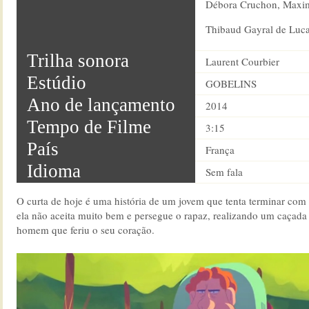
Débora Cruchon, Maxim
Thibaud Gayral de Luca 
Trilha sonora
Laurent Courbier
Estúdio
GOBELINS
Ano de lançamento
2014
Tempo de Filme
3:15
País
França
Idioma
Sem fala
O curta de hoje é uma história de um jovem que tenta terminar co
ela não aceita muito bem e persegue o rapaz, realizando um caçada
homem que feriu o seu coração.