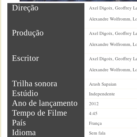
Direção
Axel Digoix, Geoffrey L
Alexandre Wolfromm, Lo
Produção
Axel Digoix, Geoffrey L
Alexandre Wolfromm, Lo
Escritor
Axel Digoix, Geoffrey L
Alexandre Wolfromm, Lo
Trilha sonora
Arash Sapaian
Estúdio
Independente
Ano de lançamento
2012
Tempo de Filme
4:45
País
França
Idioma
Sem fala