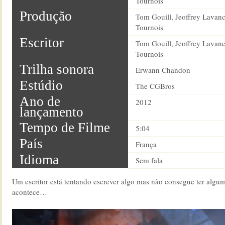
Tournois
Produção
Tom Gouill, Jeoffrey Lavan
Tournois
Escritor
Tom Gouill, Jeoffrey Lavan
Tournois
Trilha sonora
Erwann Chandon
Estúdio
The CGBros
Ano de
2012
lançamento
Tempo de Filme
5:04
País
França
Idioma
Sem fala
Um escritor está tentando escrever algo mas não consegue ter algum
acontece…