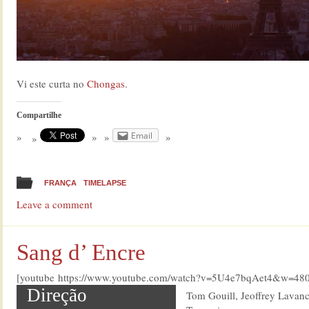
Vi este curta no
Chongas
.
Compartilhe
Email
FRANÇA
TIMELAPSE
Leave a comment
Sang d’ Encre
[youtube https://www.youtube.com/watch?v=5U4e7bqAet4&w=48
Direção
Tom Gouill, Jeoffrey Lavan