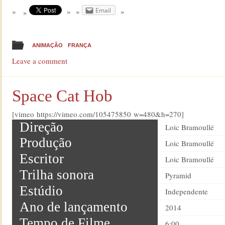
Email
ANIMAÇÃO
FRANÇA
Leave a comment
Space Cat Hob
[vimeo https://vimeo.com/105475850 w=480&h=270]
Direção
Loic Bramoullé
Produção
Loic Bramoullé
Escritor
Loic Bramoullé
Trilha sonora
Pyramid
Estúdio
Independente
Ano de lançamento
2014
Tempo de Filme
6:00