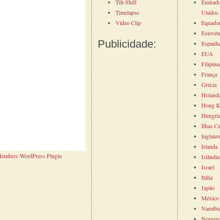
Tilt-Shift
Emirad
Timelapse
Unidos
Vídeo Clip
Equado
Eslovén
Publicidade:
Espanh
EUA
Filipina
França
Grécia
Holand
Hong K
Hungri
Ilhas C
Inglater
Irlanda
embers WordPress Plugin
Islândia
Israel
Itália
Japão
México
Namíbi
Norueg