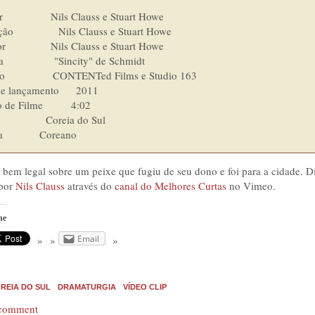
                 Nils Clauss e Stuart Howe

o                Nils Clauss e Stuart Howe

r                Nils Clauss e Stuart Howe

                 "Sincity" de Schmidt

o                 CONTENTed Films e Studio 163

e lançamento      2011

de Filme          4:02

                Coreia do Sul

Idioma  	        Coreano
 bem legal sobre um peixe que fugiu de seu dono e foi para a cidade. D
 por
Nils Clauss
através do
canal do Melhores Curtas
no Vimeo.
he
Email
REIA DO SUL
DRAMATURGIA
VÍDEO CLIP
 comment