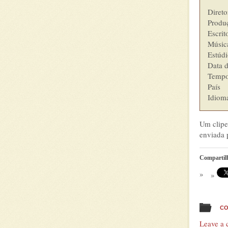
Diretor
Produçã
Escrito
Música 
Estúdi
Data d
Tempo 
País    
Um clipe
enviada
Compartil
CO
Leave a