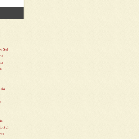
do Sul
ha
na
ia
ssia
s
ia
do Sul
rca