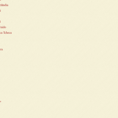
lândia
i
l
Unido
ca Tcheca
ra
s