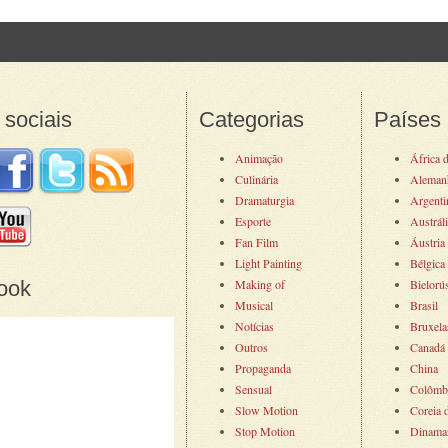
 navigation
sociais
Categorias
Países
Animação
África 
Culinária
Aleman
Dramaturgia
Argenti
Esporte
Austrál
Fan Film
Áustria
Light Painting
Bélgica
ook
Making of
Bielorú
Musical
Brasil
Notícias
Bruxela
Outros
Canadá
Propaganda
China
Sensual
Colômb
Slow Motion
Coreia 
Stop Motion
Dinama