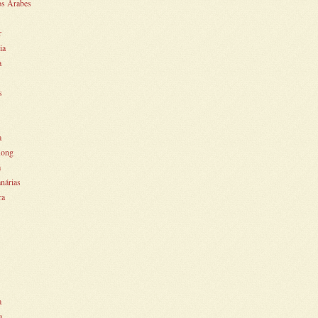
os Árabes
r
ia
a
s
a
ong
a
anárias
ra
a
a