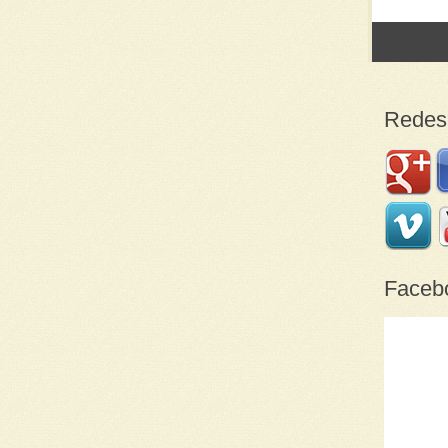
Post
Redes 
Faceb