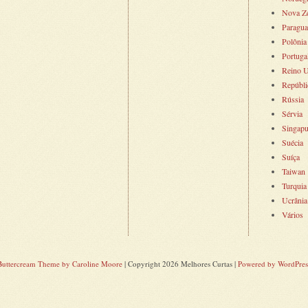
Nova Ze
Paragua
Polônia
Portuga
Reino 
Repúbli
Rússia
Sérvia
Singapu
Suécia
Suíça
Taiwan
Turquia
Ucrânia
Vários
Buttercream Theme by Caroline Moore
| Copyright 2026 Melhores Curtas |
Powered by WordPres