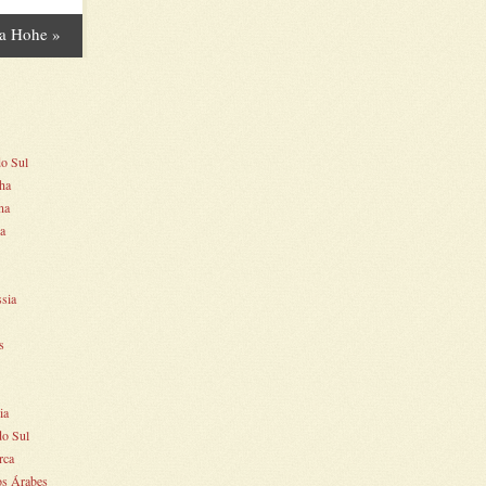
a Hohe
»
do Sul
ha
na
ia
ssia
s
ia
do Sul
rca
os Árabes