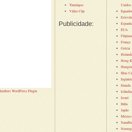
Timelapse
Unidos
Vídeo Clip
Equado
Eslovén
Publicidade:
Espanh
EUA
Filipina
França
Grécia
Holand
Hong K
Hungri
Ilhas C
Inglater
Irlanda
embers WordPress Plugin
Islândia
Israel
Itália
Japão
México
Namíbi
Norueg