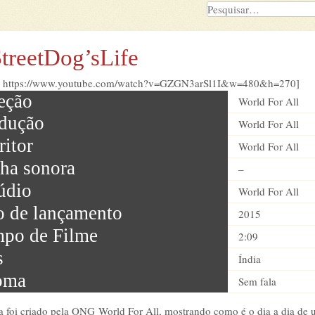
treetDog’sLife
e https://www.youtube.com/watch?v=GZGN3arSl1I&w=480&h=270]
eção
World For All
dução
World For All
ritor
World For All
lha sonora
–
údio
World For All
 de lançamento
2015
po de Filme
2:09
s
Índia
oma
Sem fala
ta foi criado pela ONG World For All, mostrando como é o dia a dia de