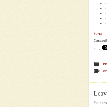
Sovrn
Compartil
ÍN
WO
Leav
Your ema