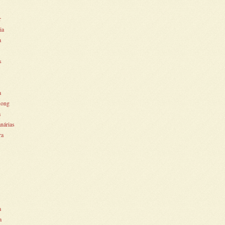
r
ia
a
s
a
ong
a
anárias
ra
a
a