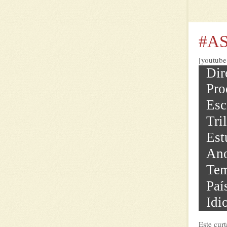
#AS
[youtub
Dir
Pro
Esc
Tri
Est
Ano
Tem
Paí
Idi
Este cur