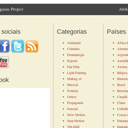
asus Project
Aloh
 navigation
sociais
Categorias
Países
Animação
África 
Culinária
Aleman
Dramaturgia
Argenti
Esporte
Austrál
Fan Film
Áustria
Light Painting
Bélgica
ook
Making of
Bielorú
Musical
Brasil
Notícias
Bruxela
Outros
Canadá
Propaganda
China
Sensual
Colômb
Slow Motion
Coreia 
Stop Motion
Dinama
Tilt-Shift
Emirad