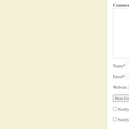
Commen
*
Name
*
Email
Website
Notif
Notify