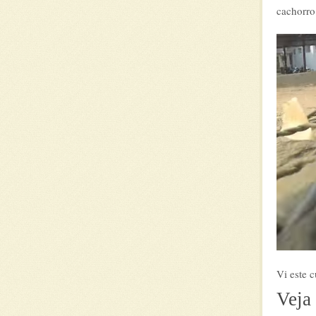
cachorro
Vi este 
Veja