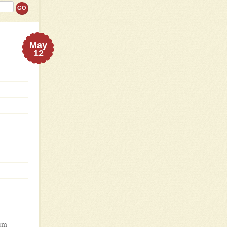
May
12
 um