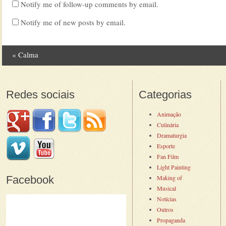
Notify me of follow-up comments by email.
Notify me of new posts by email.
«
Calma
Post navigation
Redes sociais
Categorias
Animação
Culinária
Dramaturgia
Esporte
Fan Film
Light Painting
Facebook
Making of
Musical
Notícias
Outros
Propaganda