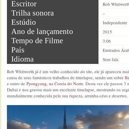
Escritor
Rob Whitwort
Trilha sonora
–
Estúdio
Independente
Ano de lançamento
2015
Tempo de Filme
3:06
País
Emirados Ára
Idioma
Sem fala
Rob Whitworth já é um velho conhecido do site, ele já apareceu mai
causa de seus fantásticos trabalhos de timelapse, sendo um sobre
Ba
e outro de
Pyongyang, na Coreia do Norte
. Desta vez ele passou 3
Dubai e nos gravou mais um excelente timelapse, mostrando os segr
mundialmente conhecida pela sua riqueza, arranha-céus e desertos.