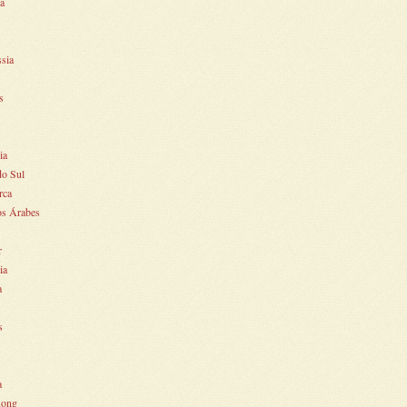
ia
ssia
s
ia
do Sul
rca
os Árabes
r
ia
a
s
a
ong