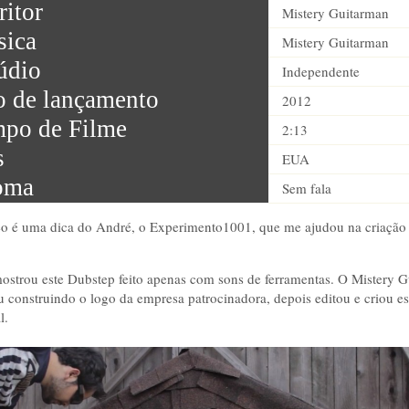
ritor
Mistery Guitarman
ica
Mistery Guitarman
údio
Independente
 de lançamento
2012
po de Filme
2:13
s
EUA
oma
Sem fala
eo é uma dica do André, o Experimento1001, que me ajudou na criação 
ostrou este Dubstep feito apenas com sons de ferramentas. O Mistery 
u construindo o logo da empresa patrocinadora, depois editou e criou es
l.