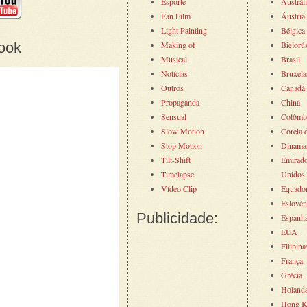
Esporte
Austrál
Fan Film
Áustria
Light Painting
Bélgica
ook
Making of
Bielorú
Musical
Brasil
Notícias
Bruxela
Outros
Canadá
Propaganda
China
Sensual
Colômb
Slow Motion
Coreia 
Stop Motion
Dinama
Tilt-Shift
Emirad
Timelapse
Unidos
Vídeo Clip
Equado
Eslovén
Publicidade:
Espanh
EUA
Filipina
França
Grécia
Holand
Hong K