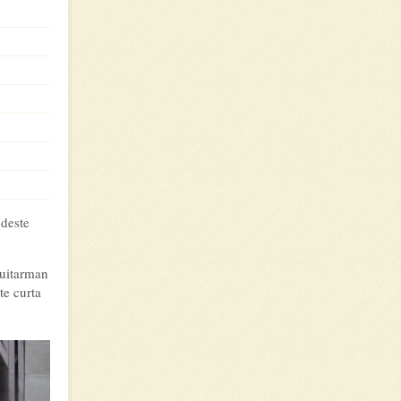
deste
Guitarman
te curta