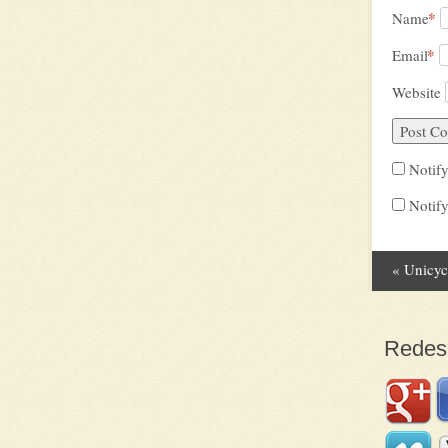
*
Name
*
Email
Website
Notif
Notify
«
Unicycl
Post
Redes 