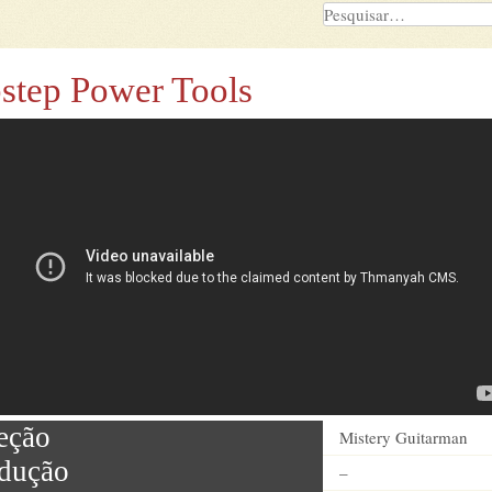
step Power Tools
eção
Mistery Guitarman
dução
–