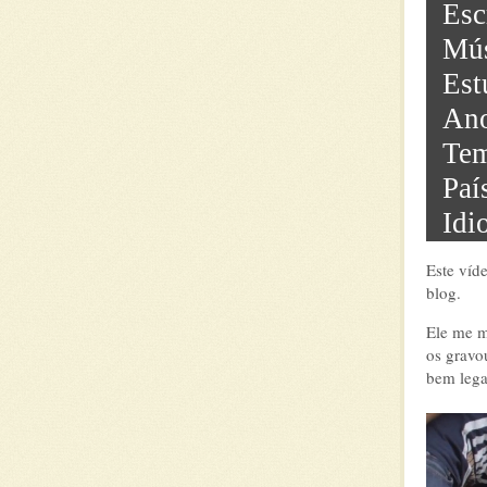
Esc
Mús
Est
Ano
Tem
Paí
Idi
Este víd
blog.
Ele me m
os gravo
bem lega