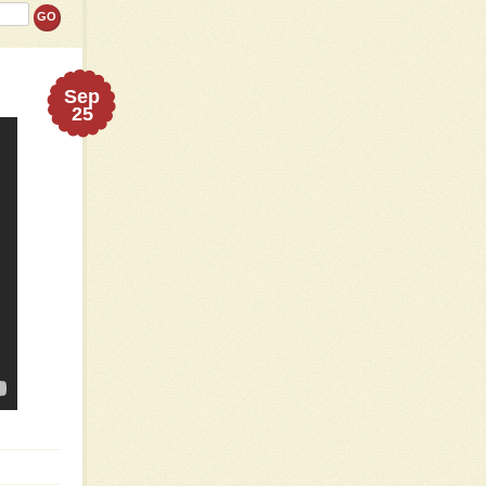
Sep
25