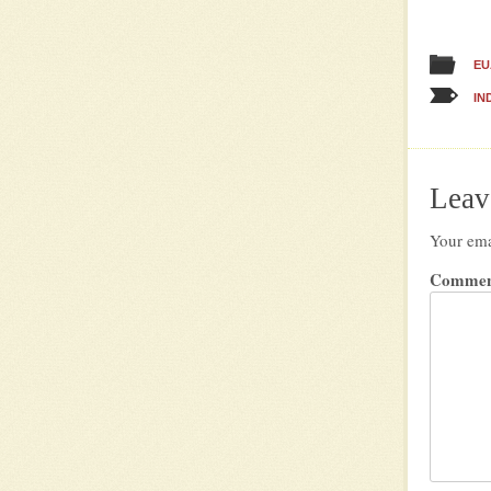
EU
IN
Leav
Your ema
Commen