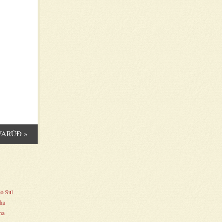
 VARÚÐ
»
do Sul
ha
na