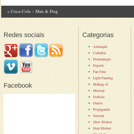
«
Coca-Cola – Man & Dog
Post navigation
Redes sociais
Categorias
Animação
Culinária
Dramaturgia
Esporte
Fan Film
Light Painting
Facebook
Making of
Musical
Notícias
Outros
Propaganda
Sensual
Slow Motion
Stop Motion