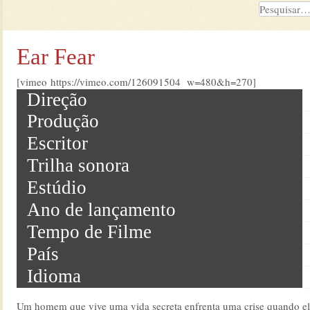
Ear Fear
[vimeo https://vimeo.com/126091504 w=480&h=270]
Direção
Produção
Escritor
Trilha sonora
Estúdio
Ano de lançamento
Tempo de Filme
País
Idioma
Um homem que vive uma vida secreta enfrenta uma crise quando el